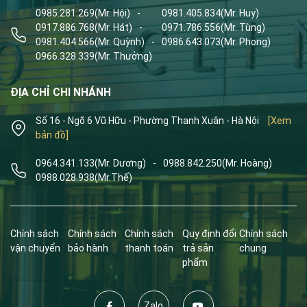
0985.281.269
(Mr. Hội)
-
0981.405.834
(Mr. Huy)
0917.886.768
(Mr. Hát)
-
0971.786.556
(Mr. Tùng)
0981.404.566
(Mr. Quỳnh)
-
0986.643.073
(Mr. Phong)
0966.328.339
(Mr. Thưởng)
ĐỊA CHỈ CHI NHÁNH
Số 16 - Ngõ 6 Vũ Hữu - Phường Thanh Xuân - Hà Nội
[Xem
bản đồ]
0964.341.133
(Mr. Dương)
-
0988.842.250
(Mr. Hoàng)
0988.028.938
(Mr.Thế)
Chính sách
Chính sách
Chính sách
Quy định đổi
Chính sách
vận chuyển
bảo hành
thanh toán
trả sản
chung
phẩm
Zalo