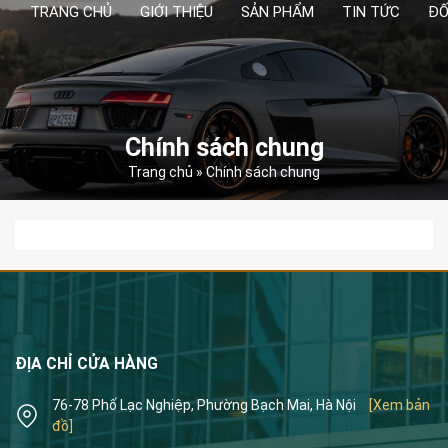
TRANG CHỦ
GIỚI THIỆU
SẢN PHẨM
TIN TỨC
ĐỐ
Chính sách chung
Trang chủ
»
Chính sách chung
ĐỊA CHỈ CỬA HÀNG
76-78 Phố Lạc Nghiệp, Phường Bạch Mai, Hà Nội
[Xem bản
đồ]