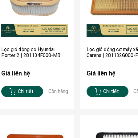
Lọc gió động cơ Hyundai
Lọc gió động cơ máy x
Porter 2 | 281134F000-MB
Carens | 281132G000
Giá liên hệ
Giá liên hệ
Chi tiết
Còn hàng
Chi tiết
C