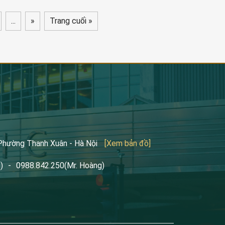
...
»
Trang cuối »
 Phường Thanh Xuân - Hà Nội
[Xem bản đồ]
)
-
0988.842.250
(Mr. Hoàng)