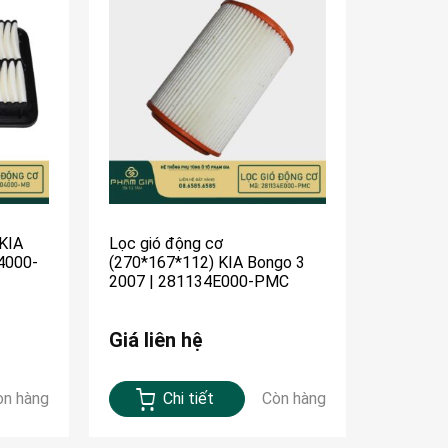
KIA
Lọc gió động cơ
4000-
(270*167*112) KIA Bongo 3
2007 | 281134E000-PMC
Giá liên hệ
òn hàng
Chi tiết
Còn hàng