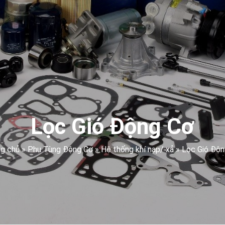
Lọc Gió Động Cơ
ng chủ
»
Phụ Tùng Động Cơ
»
Hệ thống khí nạp/ xả
»
Lọc Gió Độn