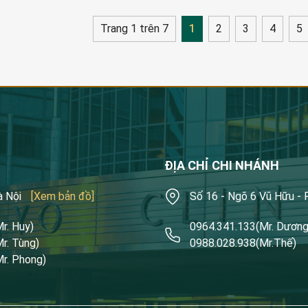
Trang 1 trên 7
1
2
3
4
5
ĐỊA CHỈ CHI NHÁNH
à Nội
[Xem bản đồ]
Số 16 - Ngõ 6 Vũ Hữu -
Mr. Huy)
0964.341.133
(Mr. Dương
Mr. Tùng)
0988.028.938
(Mr.Thế)
Mr. Phong)