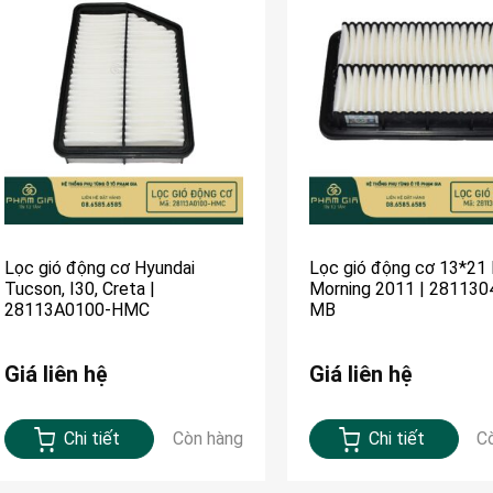
Lọc gió động cơ Hyundai
Lọc gió động cơ 13*21 
Tucson, I30, Creta |
Morning 2011 | 281130
28113A0100-HMC
MB
Giá liên hệ
Giá liên hệ
Chi tiết
Còn hàng
Chi tiết
C