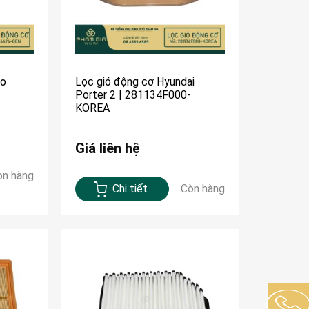
oo
Lọc gió động cơ Hyundai
Porter 2 | 281134F000-
KOREA
Giá liên hệ
òn hàng
Chi tiết
Còn hàng