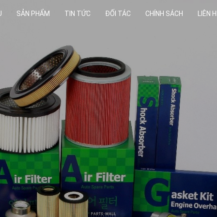
U
SẢN PHẨM
TIN TỨC
ĐỐI TÁC
CHÍNH SÁCH
LIÊN H