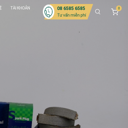
Ệ
TÀI KHOẢN
08 6585 6585
0
Tư vấn miễn phí