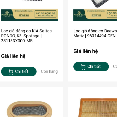
Lọc gió động cơ KIA Seltos,
Lọc gió động cơ Daew
RONDO, K3, Spotage |
Matiz | 96314494-GEN
281133X000-MB
Giá liên hệ
Giá liên hệ
Chi tiết
C
Chi tiết
Còn hàng