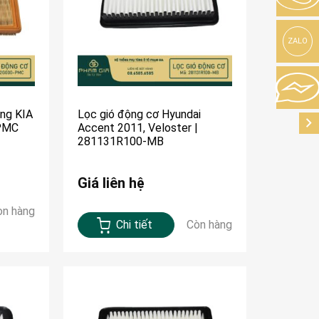
ZALO
ăng KIA
Lọc gió động cơ Hyundai
-PMC
Accent 2011, Veloster |
281131R100-MB
Giá liên hệ
òn hàng
Chi tiết
Còn hàng