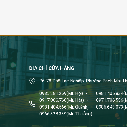
ĐỊA CHỈ CỬA HÀNG
76-78 Phố Lạc Nghiệp, Phường Bạch Mai, H
0985.281.269
(Mr. Hội)
-
0981.405.834
(
0917.886.768
(Mr. Hát)
-
0971.786.556
(
0981.404.566
(Mr. Quỳnh)
-
0986.643.073
(
0966.328.339
(Mr. Thưởng)