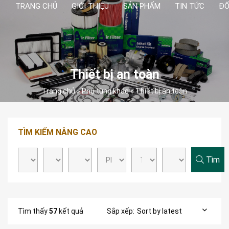
TRANG CHỦ
GIỚI THIỆU
SẢN PHẨM
TIN TỨC
ĐỐ
Thiết bị an toàn
Trang chủ
»
Phụ tùng khác
»
Thiết bị an toàn
TÌM KIẾM NÂNG CAO
Tìm
Tìm thấy
57
kết quả
Sắp xếp: