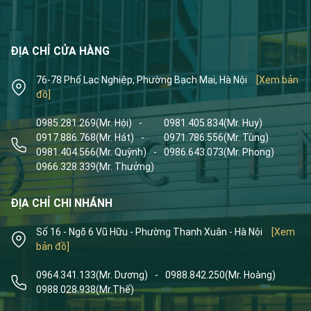
ĐỊA CHỈ CỬA HÀNG
76-78 Phố Lạc Nghiệp, Phường Bạch Mai, Hà Nội
[Xem bản
đồ]
0985.281.269
(Mr. Hội)
-
0981.405.834
(Mr. Huy)
0917.886.768
(Mr. Hát)
-
0971.786.556
(Mr. Tùng)
0981.404.566
(Mr. Quỳnh)
-
0986.643.073
(Mr. Phong)
0966.328.339
(Mr. Thưởng)
ĐỊA CHỈ CHI NHÁNH
Số 16 - Ngõ 6 Vũ Hữu - Phường Thanh Xuân - Hà Nội
[Xem
bản đồ]
0964.341.133
(Mr. Dương)
-
0988.842.250
(Mr. Hoàng)
0988.028.938
(Mr.Thế)