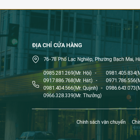
ĐỊA CHỈ CỬA HÀNG
76-78 Phố Lạc Nghiệp, Phường Bạch Mai, H
0985.281.269
(Mr. Hội)
-
0981.405.834
(
0917.886.768
(Mr. Hát)
-
0971.786.556
(
0981.404.566
(Mr. Quỳnh)
-
0986.643.073
(
0966.328.339
(Mr. Thưởng)
Chính sách vận chuyển
Chí