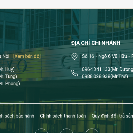
ĐỊA CHỈ CHI NHÁNH
à Nội
[Xem bản đồ]
Số 16 - Ngõ 6 Vũ Hữu -
Mr. Huy)
0964.341.133
(Mr. Dương
Mr. Tùng)
0988.028.938
(Mr.Thế)
Mr. Phong)
nh sách bảo hành
Chính sách thanh toán
Quy định đổi trả sả