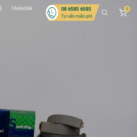
Ệ
TÀI KHOẢN
08 6585 6585
0
Tư vấn miễn phí