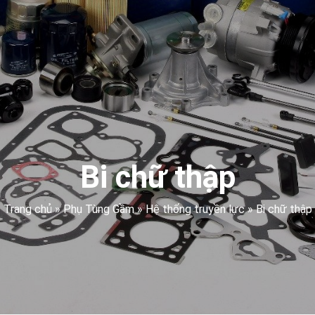
Bi chữ thập
Trang chủ
»
Phụ Tùng Gầm
»
Hệ thống truyền lực
»
Bi chữ thập