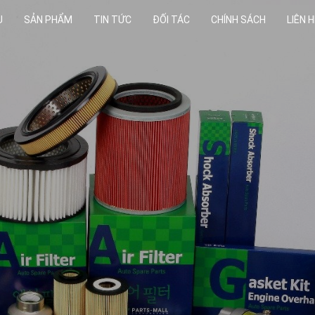
U
SẢN PHẨM
TIN TỨC
ĐỐI TÁC
CHÍNH SÁCH
LIÊN H