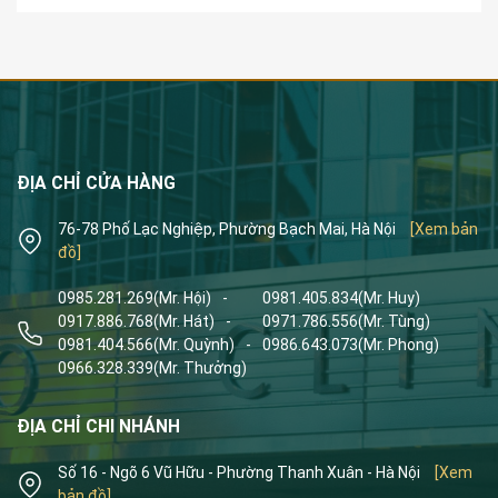
ĐỊA CHỈ CỬA HÀNG
76-78 Phố Lạc Nghiệp, Phường Bạch Mai, Hà Nội
[Xem bản
đồ]
0985.281.269
(Mr. Hội)
-
0981.405.834
(Mr. Huy)
0917.886.768
(Mr. Hát)
-
0971.786.556
(Mr. Tùng)
0981.404.566
(Mr. Quỳnh)
-
0986.643.073
(Mr. Phong)
0966.328.339
(Mr. Thưởng)
ĐỊA CHỈ CHI NHÁNH
Số 16 - Ngõ 6 Vũ Hữu - Phường Thanh Xuân - Hà Nội
[Xem
bản đồ]