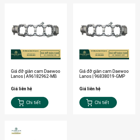
Giá đỡ giàn cam Daewoo
Giá đỡ giàn cam Daewoo
Lanos | A96182962-MB
Lanos | 96838019-GMP
Giá liên hệ
Giá liên hệ
Chi tiết
Chi tiết