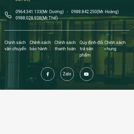
0964.341.133
(Mr. Dương)
-
0988.842.250
(Mr. Hoàng)
0988.028.938
(Mr.Thế)
Chính sách
Chính sách
Chính sách
Quy định đổi
Chính sách
vận chuyển
bảo hành
thanh toán
trả sản
chung
phẩm
Zalo