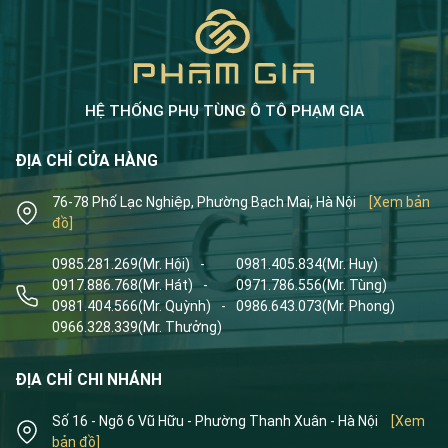
HỆ THỐNG PHỤ TÙNG Ô TÔ PHẠM GIA
ĐỊA CHỈ CỬA HÀNG
76-78 Phố Lạc Nghiệp, Phường Bạch Mai, Hà Nội
[Xem bản
đồ]
0985.281.269
(Mr. Hội)
-
0981.405.834
(Mr. Huy)
0917.886.768
(Mr. Hát)
-
0971.786.556
(Mr. Tùng)
0981.404.566
(Mr. Quỳnh)
-
0986.643.073
(Mr. Phong)
0966.328.339
(Mr. Thưởng)
ĐỊA CHỈ CHI NHÁNH
Số 16 - Ngõ 6 Vũ Hữu - Phường Thanh Xuân - Hà Nội
[Xem
bản đồ]