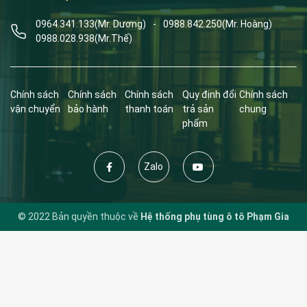
0964.341.133
(Mr. Dương)
-
0988.842.250
(Mr. Hoàng)
0988.028.938
(Mr.Thế)
Chính sách
Chính sách
Chính sách
Quy định đổi
Chính sách
vận chuyển
bảo hành
thanh toán
trả sản
chung
phẩm
Zalo
© 2022 Bản quyền thuộc về
Hệ thống phụ tùng ô tô Phạm Gia