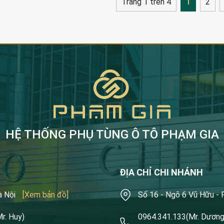
Trang 1 trên 4
1
2
HỆ THỐNG PHỤ TÙNG Ô TÔ PHẠM GIA
ĐỊA CHỈ CHI NHÁNH
à Nội
[Xem bản đồ]
Số 16 - Ngõ 6 Vũ Hữu -
Mr. Huy)
0964.341.133
(Mr. Dương