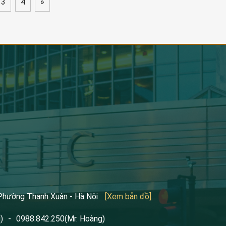
3
4
»
 Phường Thanh Xuân - Hà Nội
[Xem bản đồ]
)
-
0988.842.250
(Mr. Hoàng)