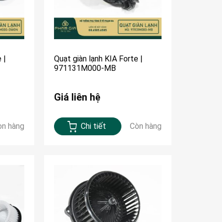
 |
Quạt giàn lạnh KIA Forte |
971131M000-MB
Giá liên hệ
òn hàng
Chi tiết
Còn hàng