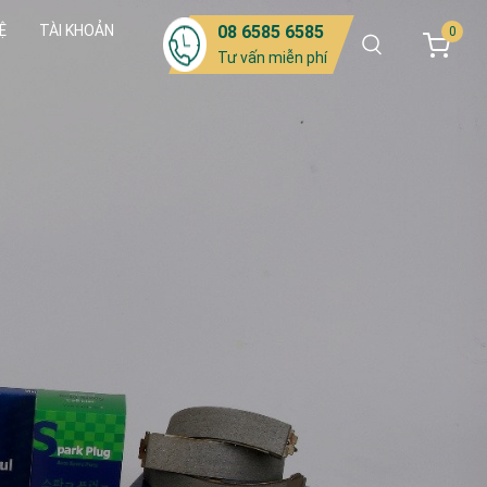
Ệ
TÀI KHOẢN
08 6585 6585
0
Tư vấn miễn phí