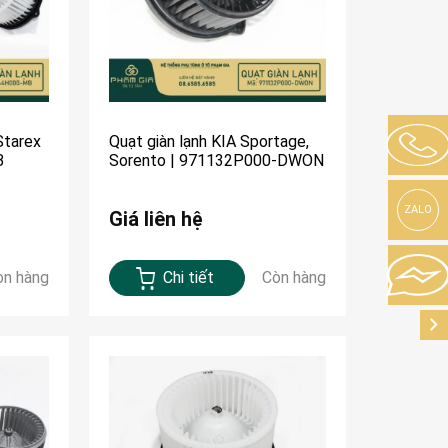
Starex
Quạt giàn lạnh KIA Sportage,
B
Sorento | 971132P000-DWON
ZALO
Giá liên hệ
òn hàng
Chi tiết
Còn hàng