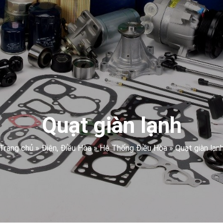
Quạt giàn lạnh
Trang chủ
»
Điện, Điều Hòa
»
Hệ Thống Điều Hòa
»
Quạt giàn lạn