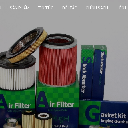
U
SẢN PHẨM
TIN TỨC
ĐỐI TÁC
CHÍNH SÁCH
LIÊN H