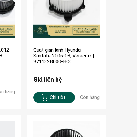
2012-
Quạt giàn lạnh Hyundai
B
Santafe 2006-08, Veracruz |
971132B000-HCC
Giá liên hệ
òn hàng
Chi tiết
Còn hàng