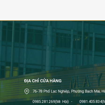
ĐỊA CHỈ CỬA HÀNG
76-78 Phố Lạc Nghiệp, Phường Bạch Mai, H
0985.281.269
(Mr. Hội)
-
0981.405.834
(