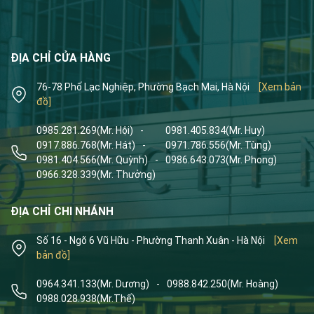
ĐỊA CHỈ CỬA HÀNG
76-78 Phố Lạc Nghiệp, Phường Bạch Mai, Hà Nội
[Xem bản
đồ]
0985.281.269
(Mr. Hội)
-
0981.405.834
(Mr. Huy)
0917.886.768
(Mr. Hát)
-
0971.786.556
(Mr. Tùng)
0981.404.566
(Mr. Quỳnh)
-
0986.643.073
(Mr. Phong)
0966.328.339
(Mr. Thưởng)
ĐỊA CHỈ CHI NHÁNH
Số 16 - Ngõ 6 Vũ Hữu - Phường Thanh Xuân - Hà Nội
[Xem
bản đồ]
0964.341.133
(Mr. Dương)
-
0988.842.250
(Mr. Hoàng)
0988.028.938
(Mr.Thế)