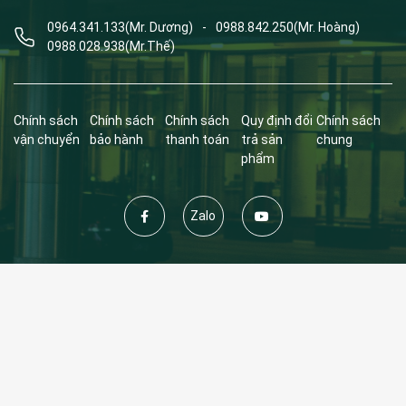
0964.341.133
(Mr. Dương)
-
0988.842.250
(Mr. Hoàng)
0988.028.938
(Mr.Thế)
Chính sách
Chính sách
Chính sách
Quy định đổi
Chính sách
vận chuyển
bảo hành
thanh toán
trả sản
chung
phẩm
Zalo