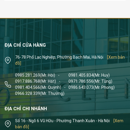
ĐỊA CHỈ CỬA HÀNG
76-78 Phố Lạc Nghiệp, Phường Bạch Mai, Hà Nội
[Xem bản
đồ]
0985.281.269
(Mr. Hội)
-
0981.405.834
(Mr. Huy)
0917.886.768
(Mr. Hát)
-
0971.786.556
(Mr. Tùng)
0981.404.566
(Mr. Quỳnh)
-
0986.643.073
(Mr. Phong)
0966.328.339
(Mr. Thưởng)
ĐỊA CHỈ CHI NHÁNH
Số 16 - Ngõ 6 Vũ Hữu - Phường Thanh Xuân - Hà Nội
[Xem
bản đồ]