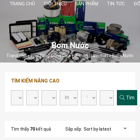
TRANG CHỦ
GIỚI THIỆU
SẢN PHẨM
TIN TỨC
ĐỐ
Bơm Nước
Trang chủ
»
Phụ Tùng Động Cơ
»
Hệ thống làm mát
»
Bơm Nước
TÌM KIẾM NÂNG CAO
Tìm
Tìm thấy
70
kết quả
Sắp xếp: