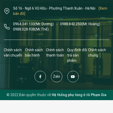
Số 16 - Ngõ 6 Vũ Hữu - Phường Thanh Xuân - Hà Nội
[Xem
bản đồ]
0964.341.133
(Mr. Dương)
-
0988.842.250
(Mr. Hoàng)
0988.028.938
(Mr.Thế)
Chính sách
Chính sách
Chính sách
Quy định đổi
Chính sách
vận chuyển
bảo hành
thanh toán
trả sản
chung
phẩm
Zalo
© 2022 Bản quyền thuộc về
Hệ thống phụ tùng ô tô Phạm Gia