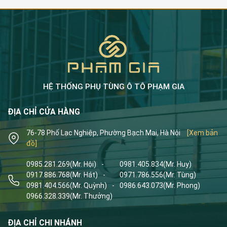
HỆ THỐNG PHỤ TÙNG Ô TÔ PHẠM GIA
ĐỊA CHỈ CỬA HÀNG
76-78 Phố Lạc Nghiệp, Phường Bạch Mai, Hà Nội
[Xem bản
đồ]
0985.281.269
(Mr. Hội)
-
0981.405.834
(Mr. Huy)
0917.886.768
(Mr. Hát)
-
0971.786.556
(Mr. Tùng)
0981.404.566
(Mr. Quỳnh)
-
0986.643.073
(Mr. Phong)
0966.328.339
(Mr. Thưởng)
ĐỊA CHỈ CHI NHÁNH