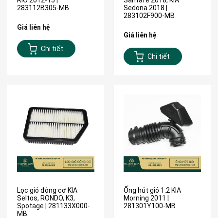
RIO 2012-15 |
Santafe 2018, KIA
283112B305-MB
Sedona 2018 |
283102F900-MB
Giá liên hệ
Giá liên hệ
Chi tiết
Chi tiết
Lọc gió động cơ KIA
Ống hút gió 1.2 KIA
Seltos, RONDO, K3,
Morning 2011 |
Spotage | 281133X000-
281301Y100-MB
MB