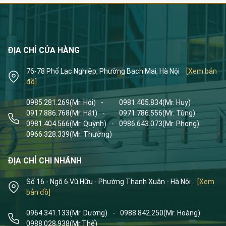
ĐỊA CHỈ CỬA HÀNG
76-78 Phố Lạc Nghiệp, Phường Bạch Mai, Hà Nội
[Xem bản
đồ]
0985.281.269
(Mr. Hội)
-
0981.405.834
(Mr. Huy)
0917.886.768
(Mr. Hát)
-
0971.786.556
(Mr. Tùng)
0981.404.566
(Mr. Quỳnh)
-
0986.643.073
(Mr. Phong)
0966.328.339
(Mr. Thưởng)
ĐỊA CHỈ CHI NHÁNH
Số 16 - Ngõ 6 Vũ Hữu - Phường Thanh Xuân - Hà Nội
[Xem
bản đồ]
0964.341.133
(Mr. Dương)
-
0988.842.250
(Mr. Hoàng)
0988.028.938
(Mr.Thế)