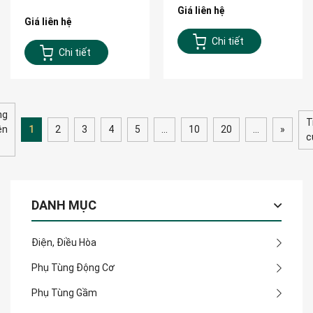
Giá liên hệ
Giá liên hệ
Chi tiết
Chi tiết
ng
T
ên
1
2
3
4
5
...
10
20
...
»
c
DANH MỤC
Điện, Điều Hòa
Phụ Tùng Động Cơ
Phụ Tùng Gầm