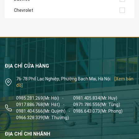
Chevrolet
ĐỊA CHỈ CỬA HÀNG
76-78 Phố Lạc Nghiệp, Phường Bạch Mai, Hà Nội
[Xem bản
đồ]
0985.281.269
(Mr. Hội)
-
0981.405.834
(Mr. Huy)
0917.886.768
(Mr. Hát)
-
0971.786.556
(Mr. Tùng)
0981.404.566
(Mr. Quỳnh)
-
0986.643.073
(Mr. Phong)
0966.328.339
(Mr. Thưởng)
ĐỊA CHỈ CHI NHÁNH