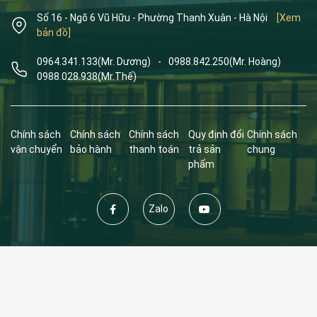
Số 16 - Ngõ 6 Vũ Hữu - Phường Thanh Xuân - Hà Nội
[Xem
bản đồ]
0964.341.133
(Mr. Dương)
-
0988.842.250
(Mr. Hoàng)
0988.028.938
(Mr.Thế)
Chính sách
Chính sách
Chính sách
Quy định đổi
Chính sách
vận chuyển
bảo hành
thanh toán
trả sản
chung
phẩm
Zalo