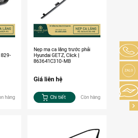
Nẹp mạ ca lăng trước phải
1829-
Hyundai GETZ, Click |
863641C310-MB
ZALO
Giá liên hệ
òn hàng
Chi tiết
Còn hàng