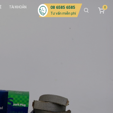
Ệ
TÀI KHOẢN
08 6585 6585
0
Tư vấn miễn phí