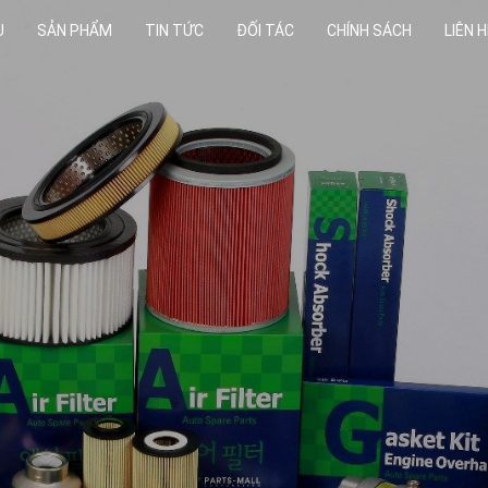
U
SẢN PHẨM
TIN TỨC
ĐỐI TÁC
CHÍNH SÁCH
LIÊN H