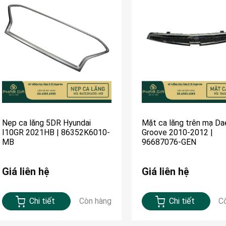
Nẹp ca lăng 5DR Hyundai
Mặt ca lăng trên mạ D
I10GR 2021HB | 86352K6010-
Groove 2010-2012 |
MB
96687076-GEN
Giá liên hệ
Giá liên hệ
Chi tiết
Còn hàng
Chi tiết
C