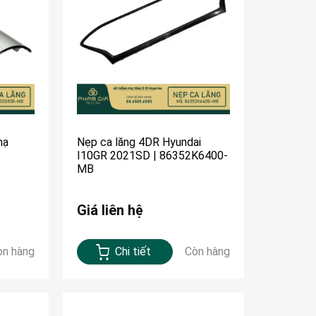
mạ
Nẹp ca lăng 4DR Hyundai
I10GR 2021SD | 86352K6400-
MB
Giá liên hệ
òn hàng
Chi tiết
Còn hàng