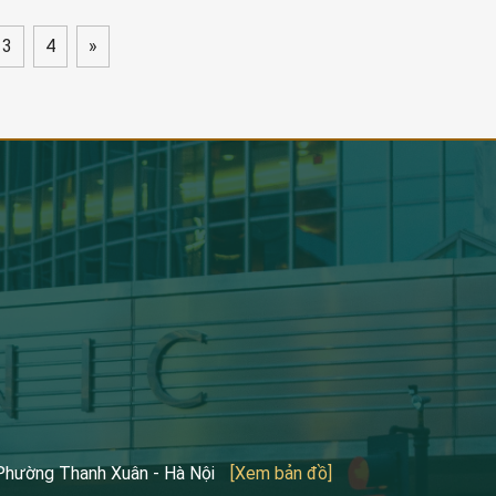
3
4
»
 Phường Thanh Xuân - Hà Nội
[Xem bản đồ]