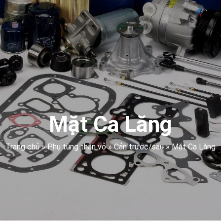
Mặt Ca Lăng
Trang chủ
»
Phụ tùng thân vỏ
»
Cản trước/sau
»
Mặt Ca Lăng