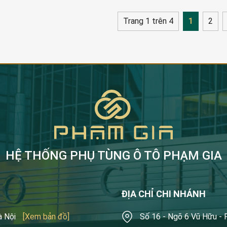
Trang 1 trên 4
1
2
HỆ THỐNG PHỤ TÙNG Ô TÔ PHẠM GIA
ĐỊA CHỈ CHI NHÁNH
à Nội
[Xem bản đồ]
Số 16 - Ngõ 6 Vũ Hữu -