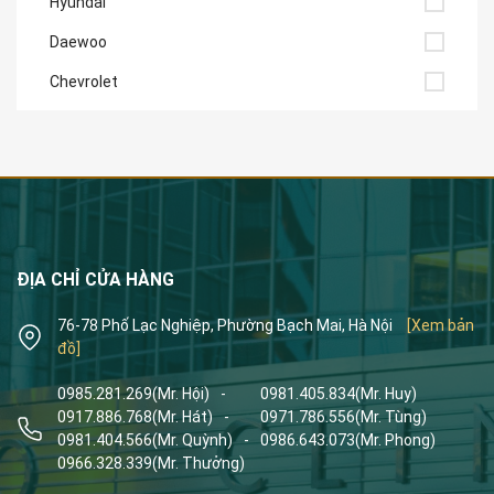
Hyundai
Daewoo
Chevrolet
ĐỊA CHỈ CỬA HÀNG
76-78 Phố Lạc Nghiệp, Phường Bạch Mai, Hà Nội
[Xem bản
đồ]
0985.281.269
(Mr. Hội)
-
0981.405.834
(Mr. Huy)
0917.886.768
(Mr. Hát)
-
0971.786.556
(Mr. Tùng)
0981.404.566
(Mr. Quỳnh)
-
0986.643.073
(Mr. Phong)
0966.328.339
(Mr. Thưởng)