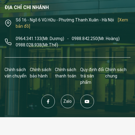
ĐỊA CHỈ CHI NHÁNH
Số 16 - Ngõ 6 Vũ Hữu - Phường Thanh Xuân - Hà Nội
[Xem
bản đồ]
0964.341.133
(Mr. Dương)
-
0988.842.250
(Mr. Hoàng)
0988.028.938
(Mr.Thế)
Chính sách
Chính sách
Chính sách
Quy định đổi
Chính sách
vận chuyển
bảo hành
thanh toán
trả sản
chung
phẩm
Zalo