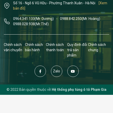
Số 16 - Ngõ 6 Vũ Hữu - Phường Thanh Xuân - Hà Nội
[Xem
bản đồ]
0964.341.133
(Mr. Dương)
-
0988.842.250
(Mr. Hoàng)
0988.028.938
(Mr.Thế)
Chính sách
Chính sách
Chính sách
Quy định đổi
Chính sách
vận chuyển
bảo hành
thanh toán
trả sản
chung
phẩm
Zalo
© 2022 Bản quyền thuộc về
Hệ thống phụ tùng ô tô Phạm Gia