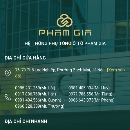
HỆ THỐNG PHỤ TÙNG Ô TÔ PHẠM GIA
ĐỊA CHỈ CỬA HÀNG
76-78 Phố Lạc Nghiệp, Phường Bạch Mai, Hà Nội
[Xem bản
đồ]
0985.281.269
(Mr. Hội)
-
0981.405.834
(Mr. Huy)
0917.886.768
(Mr. Hát)
-
0971.786.556
(Mr. Tùng)
0981.404.566
(Mr. Quỳnh)
-
0986.643.073
(Mr. Phong)
0966.328.339
(Mr. Thưởng)
ĐỊA CHỈ CHI NHÁNH