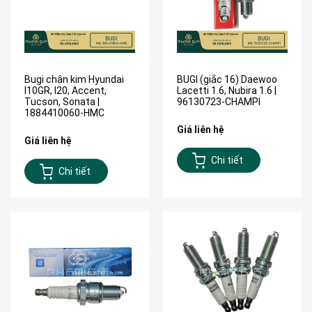
Bugi chân kim Hyundai
BUGI (giắc 16) Daewoo
I10GR, I20, Accent,
Lacetti 1.6, Nubira 1.6 |
Tucson, Sonata |
96130723-CHAMPI
1884410060-HMC
Giá liên hệ
Giá liên hệ
Chi tiết
Chi tiết