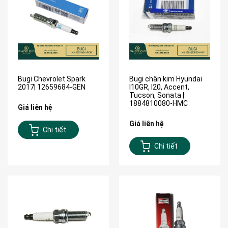
Bugi Chevrolet Spark
Bugi chân kim Hyundai
2017| 12659684-GEN
I10GR, I20, Accent,
Tucson, Sonata |
1884810080-HMC
Giá liên hệ
Giá liên hệ
Chi tiết
Chi tiết