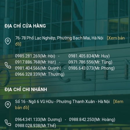
ĐỊA CHỈ CỬA HÀNG
76-78 Phố Lạc Nghiệp, Phường Bạch Mai, Hà Nội
[Xem bản
đồ]
0985.281.269
(Mr. Hội)
-
0981.405.834
(Mr. Huy)
0917.886.768
(Mr. Hát)
-
0971.786.556
(Mr. Tùng)
0981.404.566
(Mr. Quỳnh)
-
0986.643.073
(Mr. Phong)
0966.328.339
(Mr. Thưởng)
ĐỊA CHỈ CHI NHÁNH
Số 16 - Ngõ 6 Vũ Hữu - Phường Thanh Xuân - Hà Nội
[Xem
bản đồ]
0964.341.133
(Mr. Dương)
-
0988.842.250
(Mr. Hoàng)
0988.028.938
(Mr.Thế)