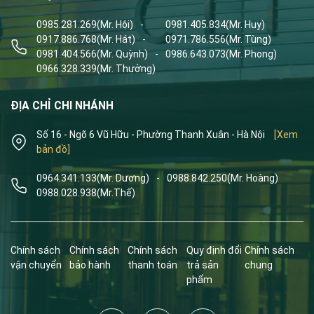
0985.281.269
(Mr. Hội)
-
0981.405.834
(Mr. Huy)
0917.886.768
(Mr. Hát)
-
0971.786.556
(Mr. Tùng)
0981.404.566
(Mr. Quỳnh)
-
0986.643.073
(Mr. Phong)
0966.328.339
(Mr. Thưởng)
ĐỊA CHỈ CHI NHÁNH
Số 16 - Ngõ 6 Vũ Hữu - Phường Thanh Xuân - Hà Nội
[Xem
bản đồ]
0964.341.133
(Mr. Dương)
-
0988.842.250
(Mr. Hoàng)
0988.028.938
(Mr.Thế)
Chính sách
Chính sách
Chính sách
Quy định đổi
Chính sách
vận chuyển
bảo hành
thanh toán
trả sản
chung
phẩm