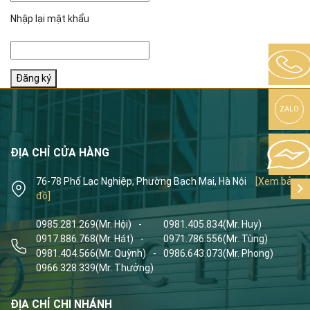
Nhập lại mật khẩu
Đăng ký
ZALO
ĐỊA CHỈ CỬA HÀNG
76-78 Phố Lạc Nghiệp, Phường Bạch Mai, Hà Nội
[Xem bản
đồ]
0985.281.269
(Mr. Hội)
-
0981.405.834
(Mr. Huy)
0917.886.768
(Mr. Hát)
-
0971.786.556
(Mr. Tùng)
0981.404.566
(Mr. Quỳnh)
-
0986.643.073
(Mr. Phong)
0966.328.339
(Mr. Thưởng)
ĐỊA CHỈ CHI NHÁNH