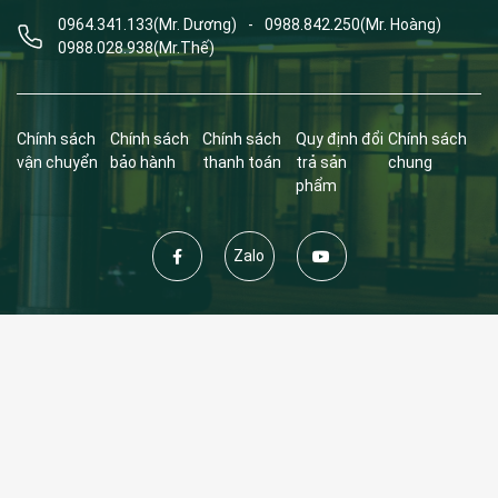
0964.341.133
(Mr. Dương)
-
0988.842.250
(Mr. Hoàng)
0988.028.938
(Mr.Thế)
Chính sách
Chính sách
Chính sách
Quy định đổi
Chính sách
vận chuyển
bảo hành
thanh toán
trả sản
chung
phẩm
Zalo