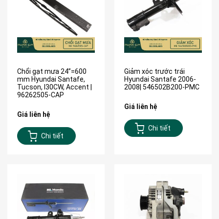
Chổi gạt mưa 24”=600
Giảm xóc trước trái
mm Hyundai Santafe,
Hyundai Santafe 2006-
Tucson, I30CW, Accent |
2008| 546502B200-PMC
96262505-CAP
Giá liên hệ
Giá liên hệ
Chi tiết
Chi tiết