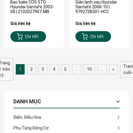
Bạc balie COS STD
Giàn lạnh sau Hyundai
Hyundai Santafe 2003-
Santafe 2006-10 |
08 | 2102027907-MB
979272B001-HCC
Giá liên hệ
Giá liên hệ
Chi tiết
Chi tiết
Trang
Tran
1 trên
1
2
3
4
5
...
10
...
»
cuối 
15
DANH MỤC
Điện, Điều Hòa
Phụ Tùng Động Cơ