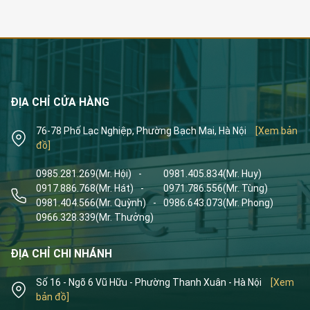
ĐỊA CHỈ CỬA HÀNG
76-78 Phố Lạc Nghiệp, Phường Bạch Mai, Hà Nội
[Xem bản
đồ]
0985.281.269
(Mr. Hội)
-
0981.405.834
(Mr. Huy)
0917.886.768
(Mr. Hát)
-
0971.786.556
(Mr. Tùng)
0981.404.566
(Mr. Quỳnh)
-
0986.643.073
(Mr. Phong)
0966.328.339
(Mr. Thưởng)
ĐỊA CHỈ CHI NHÁNH
Số 16 - Ngõ 6 Vũ Hữu - Phường Thanh Xuân - Hà Nội
[Xem
bản đồ]