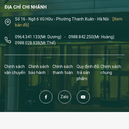
ĐỊA CHỈ CHI NHÁNH
Số 16 - Ngõ 6 Vũ Hữu - Phường Thanh Xuân - Hà Nội
[Xem
bản đồ]
0964.341.133
(Mr. Dương)
-
0988.842.250
(Mr. Hoàng)
0988.028.938
(Mr.Thế)
Chính sách
Chính sách
Chính sách
Quy định đổi
Chính sách
vận chuyển
bảo hành
thanh toán
trả sản
chung
phẩm
Zalo