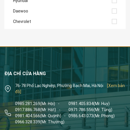
Hyundai
Daewoo
Chevrolet
ĐỊA CHỈ CỬA HÀNG
76-78 Phố Lạc Nghiệp, Phường Bạch Mai, Hà Nội
[Xem bản
đồ]
0985.281.269
(Mr. Hội)
-
0981.405.834
(Mr. Huy)
0917.886.768
(Mr. Hát)
-
0971.786.556
(Mr. Tùng)
0981.404.566
(Mr. Quỳnh)
-
0986.643.073
(Mr. Phong)
0966.328.339
(Mr. Thưởng)