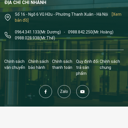
ĐỊA CHỈ CHI NHÁNH
Số 16 - Ngõ 6 Vũ Hữu - Phường Thanh Xuân - Hà Nội
[Xem
bản đồ]
0964.341.133
(Mr. Dương)
-
0988.842.250
(Mr. Hoàng)
0988.028.938
(Mr.Thế)
Chính sách
Chính sách
Chính sách
Quy định đổi
Chính sách
vận chuyển
bảo hành
thanh toán
trả sản
chung
phẩm
Zalo