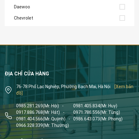
Daewoo
Chevrolet
ĐỊA CHỈ CỬA HÀNG
76-78 Phố Lạc Nghiệp, Phường Bạch Mai, Hà Nội
[Xem bản
đồ]
0985.281.269
(Mr. Hội)
-
0981.405.834
(Mr. Huy)
0917.886.768
(Mr. Hát)
-
0971.786.556
(Mr. Tùng)
0981.404.566
(Mr. Quỳnh)
-
0986.643.073
(Mr. Phong)
0966.328.339
(Mr. Thưởng)