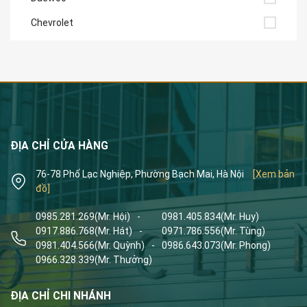
Chevrolet
ĐỊA CHỈ CỬA HÀNG
76-78 Phố Lạc Nghiệp, Phường Bạch Mai, Hà Nội
[Xem bản
đồ]
0985.281.269
(Mr. Hội)
-
0981.405.834
(Mr. Huy)
0917.886.768
(Mr. Hát)
-
0971.786.556
(Mr. Tùng)
0981.404.566
(Mr. Quỳnh)
-
0986.643.073
(Mr. Phong)
0966.328.339
(Mr. Thưởng)
ĐỊA CHỈ CHI NHÁNH