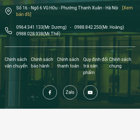
Số 16 - Ngõ 6 Vũ Hữu - Phường Thanh Xuân - Hà Nội
[Xem
bản đồ]
0964.341.133
(Mr. Dương)
-
0988.842.250
(Mr. Hoàng)
0988.028.938
(Mr.Thế)
Chính sách
Chính sách
Chính sách
Quy định đổi
Chính sách
vận chuyển
bảo hành
thanh toán
trả sản
chung
phẩm
Zalo