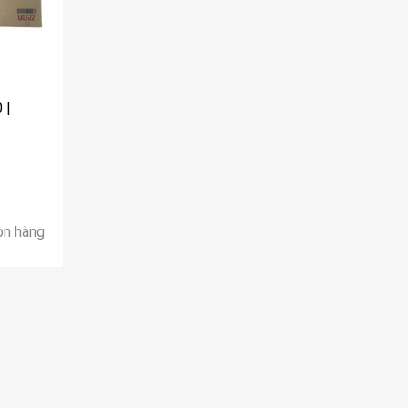
 |
òn hàng