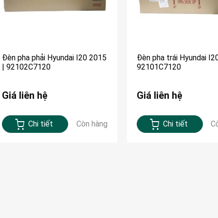
Đèn pha phải Hyundai I20 2015
Đèn pha trái Hyundai I20
| 92102C7120
92101C7120
Giá liên hệ
Giá liên hệ
Chi tiết
Còn hàng
Chi tiết
C