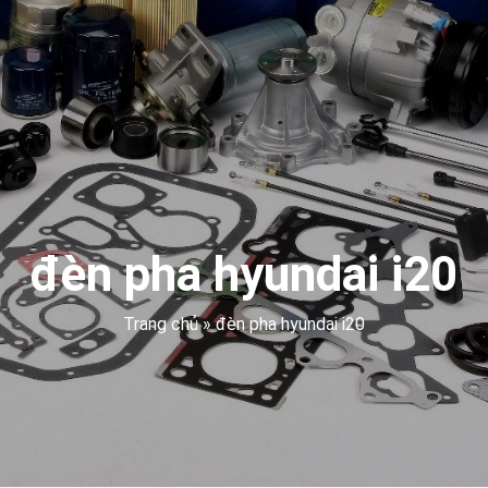
đèn pha hyundai i20
Trang chủ
»
đèn pha hyundai i20