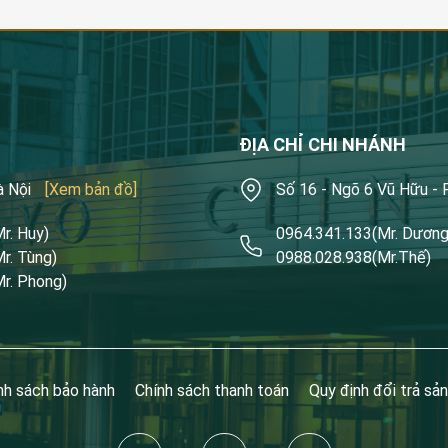
ĐỊA CHỈ CHI NHÁNH
à Nội
[Xem bản đồ]
Số 16 - Ngõ 6 Vũ Hữu -
Mr. Huy)
0964.341.133
(Mr. Dương
Mr. Tùng)
0988.028.938
(Mr.Thế)
Mr. Phong)
nh sách bảo hành
Chính sách thanh toán
Quy định đổi trả sả