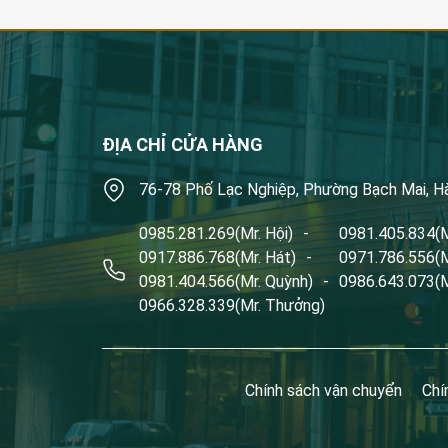
ĐỊA CHỈ CỬA HÀNG
76-78 Phố Lạc Nghiệp, Phường Bạch Mai, H
0985.281.269
(Mr. Hội)
-
0981.405.834
(
0917.886.768
(Mr. Hát)
-
0971.786.556
(
0981.404.566
(Mr. Quỳnh)
-
0986.643.073
(
0966.328.339
(Mr. Thưởng)
Chính sách vận chuyển
Chí