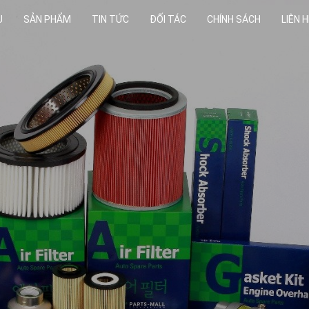
U
SẢN PHẨM
TIN TỨC
ĐỐI TÁC
CHÍNH SÁCH
LIÊN H