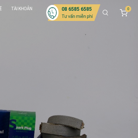
Ệ
TÀI KHOẢN
08 6585 6585
0
Tư vấn miễn phí