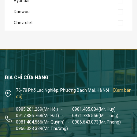
Hyundai
Daewoo
Chevrolet
ĐỊA CHỈ CỬA HÀNG
76-78 Phố Lạc Nghiệp, Phường Bạch Mai, Hà Nội
[Xem bản
đồ]
0985.281.269
(Mr. Hội)
-
0981.405.834
(Mr. Huy)
0917.886.768
(Mr. Hát)
-
0971.786.556
(Mr. Tùng)
0981.404.566
(Mr. Quỳnh)
-
0986.643.073
(Mr. Phong)
0966.328.339
(Mr. Thưởng)