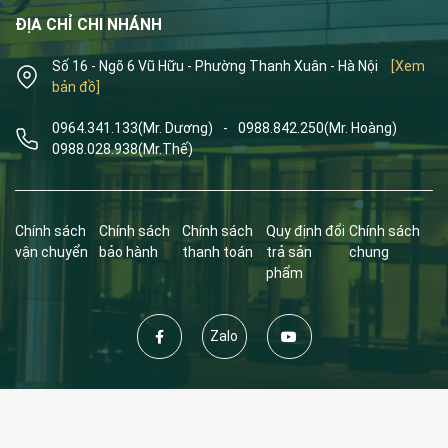
ĐỊA CHỈ CHI NHÁNH
Số 16 - Ngõ 6 Vũ Hữu - Phường Thanh Xuân - Hà Nội
[Xem
bản đồ]
0964.341.133
(Mr. Dương)
-
0988.842.250
(Mr. Hoàng)
0988.028.938
(Mr.Thế)
Chính sách
Chính sách
Chính sách
Quy định đổi
Chính sách
vận chuyển
bảo hành
thanh toán
trả sản
chung
phẩm
Zalo