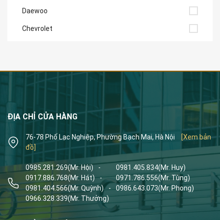
Daewoo
Chevrolet
ĐỊA CHỈ CỬA HÀNG
76-78 Phố Lạc Nghiệp, Phường Bạch Mai, Hà Nội
[Xem bản
đồ]
0985.281.269
(Mr. Hội)
-
0981.405.834
(Mr. Huy)
0917.886.768
(Mr. Hát)
-
0971.786.556
(Mr. Tùng)
0981.404.566
(Mr. Quỳnh)
-
0986.643.073
(Mr. Phong)
0966.328.339
(Mr. Thưởng)