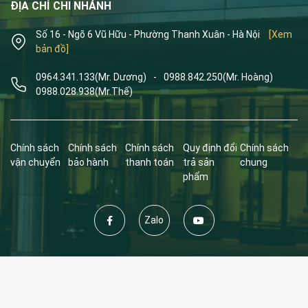
ĐỊA CHỈ CHI NHÁNH
Số 16 - Ngõ 6 Vũ Hữu - Phường Thanh Xuân - Hà Nội
[Xem
bản đồ]
0964.341.133
(Mr. Dương)
-
0988.842.250
(Mr. Hoàng)
0988.028.938
(Mr.Thế)
Chính sách
Chính sách
Chính sách
Quy định đổi
Chính sách
vận chuyển
bảo hành
thanh toán
trả sản
chung
phẩm
Zalo