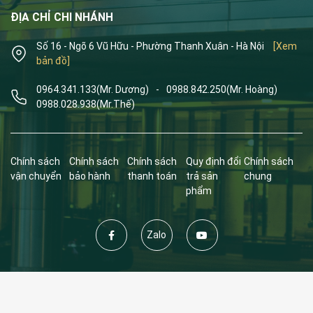
ĐỊA CHỈ CHI NHÁNH
Số 16 - Ngõ 6 Vũ Hữu - Phường Thanh Xuân - Hà Nội
[Xem
bản đồ]
0964.341.133
(Mr. Dương)
-
0988.842.250
(Mr. Hoàng)
0988.028.938
(Mr.Thế)
Chính sách
Chính sách
Chính sách
Quy định đổi
Chính sách
vận chuyển
bảo hành
thanh toán
trả sản
chung
phẩm
Zalo