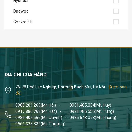
Hyundai
Daewoo
Chevrolet
ĐỊA CHỈ CỬA HÀNG
76-78 Phố Lạc Nghiệp, Phường Bạch Mai, Hà Nội
[Xem bản
đồ]
0985.281.269
(Mr. Hội)
-
0981.405.834
(Mr. Huy)
0917.886.768
(Mr. Hát)
-
0971.786.556
(Mr. Tùng)
0981.404.566
(Mr. Quỳnh)
-
0986.643.073
(Mr. Phong)
0966.328.339
(Mr. Thưởng)