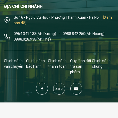
ĐỊA CHỈ CHI NHÁNH
Số 16 - Ngõ 6 Vũ Hữu - Phường Thanh Xuân - Hà Nội
[Xem
bản đồ]
0964.341.133
(Mr. Dương)
-
0988.842.250
(Mr. Hoàng)
0988.028.938
(Mr.Thế)
Chính sách
Chính sách
Chính sách
Quy định đổi
Chính sách
vận chuyển
bảo hành
thanh toán
trả sản
chung
phẩm
Zalo