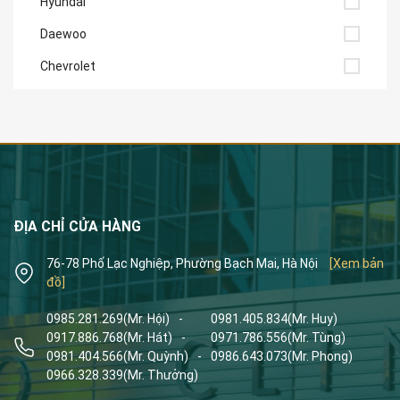
Hyundai
Daewoo
Chevrolet
ĐỊA CHỈ CỬA HÀNG
76-78 Phố Lạc Nghiệp, Phường Bạch Mai, Hà Nội
[Xem bản
đồ]
0985.281.269
(Mr. Hội)
-
0981.405.834
(Mr. Huy)
0917.886.768
(Mr. Hát)
-
0971.786.556
(Mr. Tùng)
0981.404.566
(Mr. Quỳnh)
-
0986.643.073
(Mr. Phong)
0966.328.339
(Mr. Thưởng)