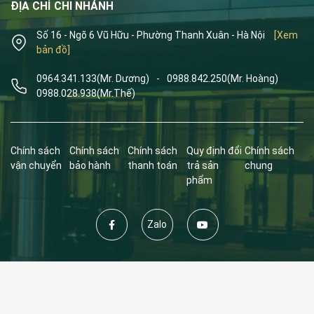
ĐỊA CHỈ CHI NHÁNH
Số 16 - Ngõ 6 Vũ Hữu - Phường Thanh Xuân - Hà Nội
[Xem
bản đồ]
0964.341.133
(Mr. Dương)
-
0988.842.250
(Mr. Hoàng)
0988.028.938
(Mr.Thế)
Chính sách
Chính sách
Chính sách
Quy định đổi
Chính sách
vận chuyển
bảo hành
thanh toán
trả sản
chung
phẩm
Zalo