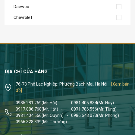
Daewoo
Chevrolet
ĐỊA CHỈ CỬA HÀNG
76-78 Phố Lạc Nghiệp, Phường Bạch Mai, Hà Nội
[Xem bản
đồ]
0985.281.269
(Mr. Hội)
-
0981.405.834
(Mr. Huy)
0917.886.768
(Mr. Hát)
-
0971.786.556
(Mr. Tùng)
0981.404.566
(Mr. Quỳnh)
-
0986.643.073
(Mr. Phong)
0966.328.339
(Mr. Thưởng)