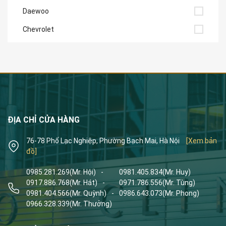
Daewoo
Chevrolet
ĐỊA CHỈ CỬA HÀNG
76-78 Phố Lạc Nghiệp, Phường Bạch Mai, Hà Nội
[Xem bản
đồ]
0985.281.269
(Mr. Hội)
-
0981.405.834
(Mr. Huy)
0917.886.768
(Mr. Hát)
-
0971.786.556
(Mr. Tùng)
0981.404.566
(Mr. Quỳnh)
-
0986.643.073
(Mr. Phong)
0966.328.339
(Mr. Thưởng)