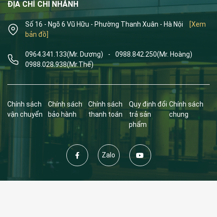
ĐỊA CHỈ CHI NHÁNH
Số 16 - Ngõ 6 Vũ Hữu - Phường Thanh Xuân - Hà Nội
[Xem
bản đồ]
0964.341.133
(Mr. Dương)
-
0988.842.250
(Mr. Hoàng)
0988.028.938
(Mr.Thế)
Chính sách
Chính sách
Chính sách
Quy định đổi
Chính sách
vận chuyển
bảo hành
thanh toán
trả sản
chung
phẩm
Zalo