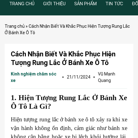
TRANG CHỦ
GIỚI THIỆU
SẢN PHẨM
TIN TỨC
ĐỐ
Trang chủ
»
Cách Nhận Biết Và Khắc Phục Hiện Tượng Rung Lắc
Ở Bánh Xe Ô Tô
Cách Nhận Biết Và Khắc Phục Hiện
Tượng Rung Lắc Ở Bánh Xe Ô Tô
Kinh nghiệm chăm sóc
Vũ Mạnh
21/11/2024
xe
Quang
1. Hiện Tượng Rung Lắc Ở Bánh Xe
Ô Tô Là Gì?
Hiện tượng rung lắc ở bánh xe ô tô xảy ra khi xe
vận hành không ổn định, cảm giác như bánh xe
không cân bằng hoặc xe bị lệch khỏi hướng lái.