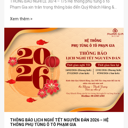
THÔNG BÁO NGHỈ LỄ 30/4 – 1/5 Hệ thống phụ tùng ô tô
Phạm Gia xin trân trọng thông báo đến Quý Khách Hàng &
Đối Tác: 📅 Thời...
Xem thêm >
THÔNG BÁO LỊCH NGHỈ TẾT NGUYÊN ĐÁN 2026 – HỆ
THỐNG PHỤ TÙNG Ô TÔ PHẠM GIA