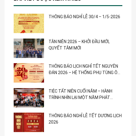
THÔNG BÁO NGHỈ LỄ 30/4 – 1/5-2026
TÂN NIÊN 2026 – KHỞI ĐẦU MỚI,
QUYẾT TÂM MỚI
THÔNG BÁO LỊCH NGHỈ TẾT NGUYÊN
ĐÁN 2026 – HỆ THỐNG PHỤ TÙNG Ô
TÔ PHẠM GIA
TIỆC TẤT NIÊN CUỐI NĂM – HÀNH
TRÌNH NHÌN LẠI MỘT NĂM PHÁT
TRIỂN
THÔNG BÁO NGHỈ LỄ TẾT DƯƠNG LỊCH
2026