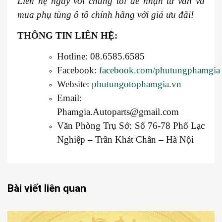
Liên hệ ngay với
chú
ng tôi để nhận tư vấn và
mua phụ tùng ô tô chính hãng với giá ưu đãi!
THÔNG TIN LIÊN HỆ:
Hotline: 08.6585.6585
Facebook:
facebook.com/phutungphamgia
Website:
phutungotophamgia.vn
Email:
Phamgia.Autoparts@gmail.com
Văn Phòng Trụ Sở: Số 76-78 Phố Lạc
Nghiệp – Trần Khát Chân – Hà Nội
Bài viết liên quan