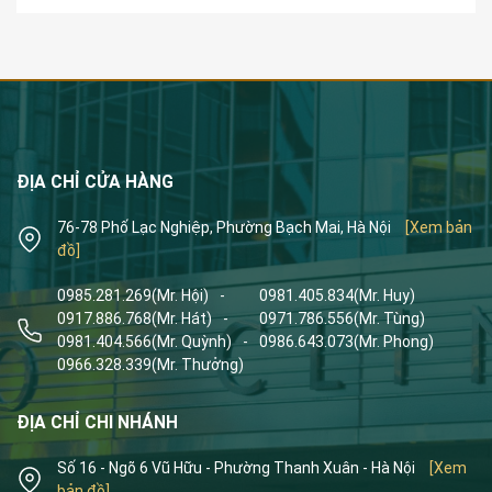
ĐỊA CHỈ CỬA HÀNG
76-78 Phố Lạc Nghiệp, Phường Bạch Mai, Hà Nội
[Xem bản
đồ]
0985.281.269
(Mr. Hội)
-
0981.405.834
(Mr. Huy)
0917.886.768
(Mr. Hát)
-
0971.786.556
(Mr. Tùng)
0981.404.566
(Mr. Quỳnh)
-
0986.643.073
(Mr. Phong)
0966.328.339
(Mr. Thưởng)
ĐỊA CHỈ CHI NHÁNH
Số 16 - Ngõ 6 Vũ Hữu - Phường Thanh Xuân - Hà Nội
[Xem
bản đồ]