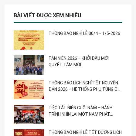
BÀI VIẾT ĐƯỢC XEM NHIỀU
THÔNG BÁO NGHỈ LỄ 30/4 – 1/5-2026
TÂN NIÊN 2026 – KHỞI ĐẦU MỚI,
QUYẾT TÂM MỚI
THÔNG BÁO LỊCH NGHỈ TẾT NGUYÊN
ĐÁN 2026 – HỆ THỐNG PHỤ TÙNG Ô
TÔ PHẠM GIA
TIỆC TẤT NIÊN CUỐI NĂM – HÀNH
TRÌNH NHÌN LẠI MỘT NĂM PHÁT
TRIỂN
THÔNG BÁO NGHỈ LỄ TẾT DƯƠNG LỊCH