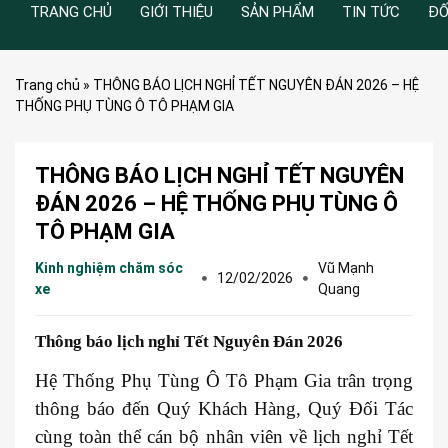
TRANG CHỦ
GIỚI THIỆU
SẢN PHẨM
TIN TỨC
ĐỐ
Trang chủ
»
THÔNG BÁO LỊCH NGHỈ TẾT NGUYÊN ĐÁN 2026 – HỆ
THỐNG PHỤ TÙNG Ô TÔ PHẠM GIA
THÔNG BÁO LỊCH NGHỈ TẾT NGUYÊN
ĐÁN 2026 – HỆ THỐNG PHỤ TÙNG Ô
TÔ PHẠM GIA
Kinh nghiệm chăm sóc
Vũ Mạnh
12/02/2026
xe
Quang
Thông báo lịch nghỉ Tết Nguyên Đán 2026
Hệ Thống Phụ Tùng Ô Tô Phạm Gia trân trọng
thông báo đến Quý Khách Hàng, Quý Đối Tác
cùng toàn thể cán bộ nhân viên về lịch nghỉ Tết