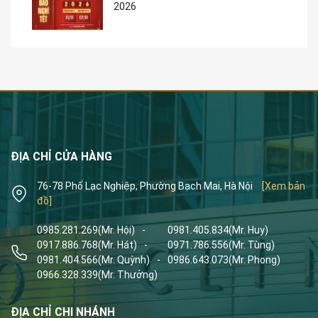
2026
ĐỊA CHỈ CỬA HÀNG
76-78 Phố Lạc Nghiệp, Phường Bạch Mai, Hà Nội
[Xem bản
đồ]
0985.281.269
(Mr. Hội)
-
0981.405.834
(Mr. Huy)
0917.886.768
(Mr. Hát)
-
0971.786.556
(Mr. Tùng)
0981.404.566
(Mr. Quỳnh)
-
0986.643.073
(Mr. Phong)
0966.328.339
(Mr. Thưởng)
ĐỊA CHỈ CHI NHÁNH