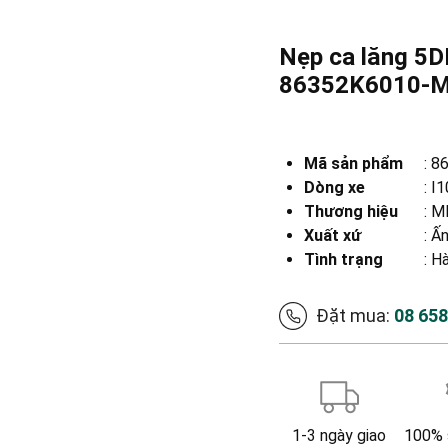
Nẹp ca lăng 5D
86352K6010-
Mã sản phẩm
:
8
Dòng xe
:
I
Thương hiệu
:
MB
Xuất xứ
:
Ấn
Tình trạng
: H
Đặt mua:
08 65
1-3 ngày giao
100% 