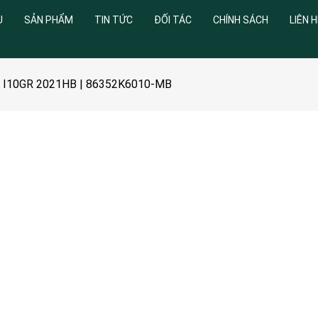
U
SẢN PHẨM
TIN TỨC
ĐỐI TÁC
CHÍNH SÁCH
LIÊN H
ai I10GR 2021HB | 86352K6010-MB