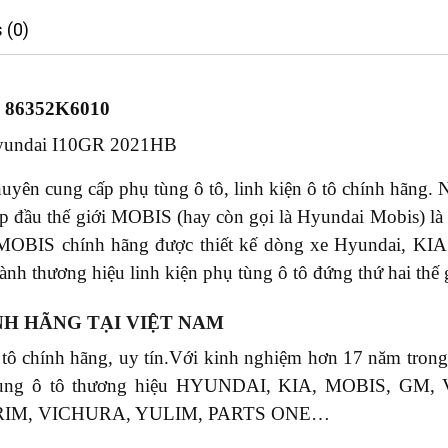
 (0)
m 86352K6010
undai I10GR 2021HB
yên cung cấp phụ tùng ô tô, linh kiện ô tô chính hãng. N
 đầu thế giới MOBIS (hay còn gọi là Hyundai Mobis) là 
MOBIS chính hãng được thiết kế dòng xe Hyundai, KIA
nh thương hiệu linh kiện phụ tùng ô tô đứng thứ hai thế 
NH HÃNG TẠI VIỆT NAM
 tô chính hãng, uy tín.Với kinh nghiệm hơn 17 năm tr
phụ tùng ô tô thương hiệu HYUNDAI, KIA, MOBIS, 
RIM, VICHURA, YULIM, PARTS ONE…