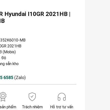
R Hyundai I10GR 2021HB |
MB
6352K6010-MB
10GR 2021HB
 (Mobis)
 Độ
àng sẵn kho
85 6585
(Zalo)
sản phẩm
Trách nhiệm
Hỗ trợ tư vấn