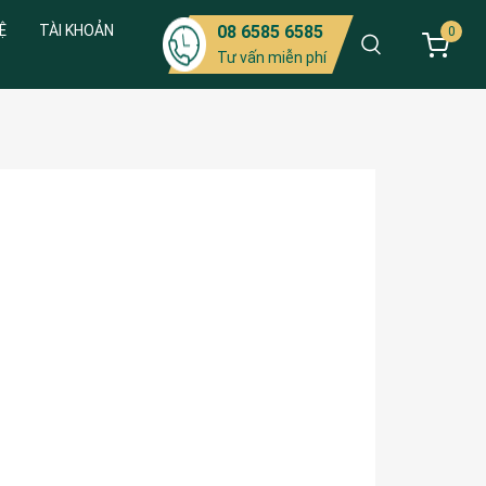
Ệ
TÀI KHOẢN
08 6585 6585
0
Tư vấn miễn phí