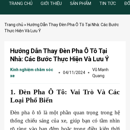
TRANG CHỦ
GIỚI THIỆU
SẢN PHẨM
TIN TỨC
ĐỐ
Trang chủ
»
Hướng Dẫn Thay Đèn Pha Ô Tô Tại Nhà: Các Bước
Thực Hiện Và Lưu Ý
Hướng Dẫn Thay Đèn Pha Ô Tô Tại
Nhà: Các Bước Thực Hiện Và Lưu Ý
Kinh nghiệm chăm sóc
Vũ Mạnh
04/11/2024
xe
Quang
1. Đèn Pha Ô Tô: Vai Trò Và Các
Loại Phổ Biến
Đèn pha ô tô là một phần quan trọng trong hệ
thống chiếu sáng của xe, giúp bạn có tầm nhìn
rõ ràng vào ban đêm hoặc trong điều kiện thời