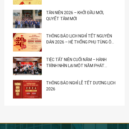
TÂN NIÊN 2026 – KHỞI ĐẦU MỚI,
QUYẾT TÂM MỚI
THÔNG BÁO LỊCH NGHỈ TẾT NGUYÊN
ĐÁN 2026 – HỆ THỐNG PHỤ TÙNG Ô
TÔ PHẠM GIA
TIỆC TẤT NIÊN CUỐI NĂM – HÀNH
TRÌNH NHÌN LẠI MỘT NĂM PHÁT
TRIỂN
THÔNG BÁO NGHỈ LỄ TẾT DƯƠNG LỊCH
2026