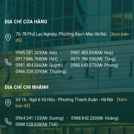
ĐỊA CHỈ CỬA HÀNG
76-78 Phố Lạc Nghiệp, Phường Bạch Mai, Hà Nội
[Xem bản
đồ]
0985.281.269
(Mr. Hội)
-
0981.405.834
(Mr. Huy)
0917.886.768
(Mr. Hát)
-
0971.786.556
(Mr. Tùng)
0981.404.566
(Mr. Quỳnh)
-
0986.643.073
(Mr. Phong)
0966.328.339
(Mr. Thưởng)
ĐỊA CHỈ CHI NHÁNH
Số 16 - Ngõ 6 Vũ Hữu - Phường Thanh Xuân - Hà Nội
[Xem
bản đồ]
0964.341.133
(Mr. Dương)
-
0988.842.250
(Mr. Hoàng)
0988.028.938
(Mr.Thế)