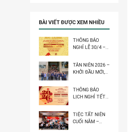
BÀI VIẾT ĐƯỢC XEM NHIỀU
THÔNG BÁO
NGHỈ LỄ 30/4 –
1/5-2026
TÂN NIÊN 2026 –
KHỞI ĐẦU MỚI,
QUYẾT TÂM MỚI
THÔNG BÁO
LỊCH NGHỈ TẾT
NGUYÊN ĐÁN
2026 – HỆ
TIỆC TẤT NIÊN
THỐNG PHỤ
CUỐI NĂM –
TÙNG Ô TÔ
HÀNH TRÌNH