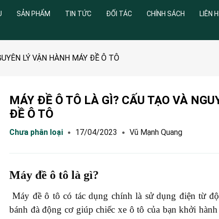
U
SẢN PHẨM
TIN TỨC
ĐỐI TÁC
CHÍNH SÁCH
LIÊN H
GUYÊN LÝ VẬN HÀNH MÁY ĐỀ Ô TÔ
MÁY ĐỀ Ô TÔ LÀ GÌ? CẤU TẠO VÀ NG
ĐỀ Ô TÔ
Chưa phân loại
17/04/2023
Vũ Mạnh Quang
Máy đề ô tô là gì?
Máy đề ô tô có tác dụng chính là sử dụng điện từ độ
bánh đà động cơ giúp chiếc xe ô tô của bạn khởi hành