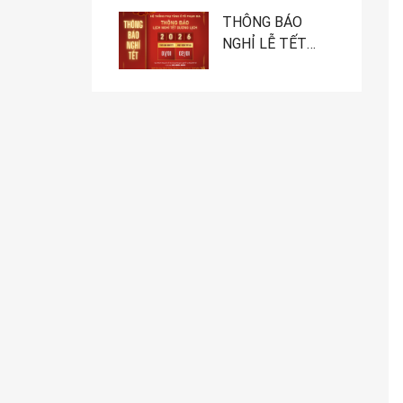
PHẠM GIA
NHÌN LẠI MỘT
THÔNG BÁO
NĂM PHÁT
NGHỈ LỄ TẾT
TRIỂN
DƯƠNG LỊCH
2026