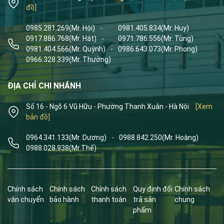
đồ]
0985.281.269
(Mr. Hội)
-
0981.405.834
(Mr. Huy)
0917.886.768
(Mr. Hát)
-
0971.786.556
(Mr. Tùng)
0981.404.566
(Mr. Quỳnh)
-
0986.643.073
(Mr. Phong)
0966.328.339
(Mr. Thưởng)
ĐỊA CHỈ CHI NHÁNH
Số 16 - Ngõ 6 Vũ Hữu - Phường Thanh Xuân - Hà Nội
[Xem
bản đồ]
0964.341.133
(Mr. Dương)
-
0988.842.250
(Mr. Hoàng)
0988.028.938
(Mr.Thế)
Chính sách
Chính sách
Chính sách
Quy định đổi
Chính sách
vận chuyển
bảo hành
thanh toán
trả sản
chung
phẩm