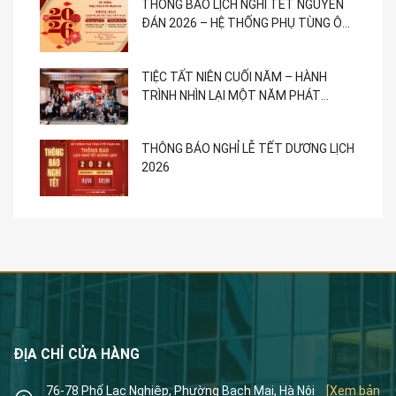
THÔNG BÁO LỊCH NGHỈ TẾT NGUYÊN
ĐÁN 2026 – HỆ THỐNG PHỤ TÙNG Ô
TÔ PHẠM GIA
TIỆC TẤT NIÊN CUỐI NĂM – HÀNH
TRÌNH NHÌN LẠI MỘT NĂM PHÁT
TRIỂN
THÔNG BÁO NGHỈ LỄ TẾT DƯƠNG LỊCH
2026
ĐỊA CHỈ CỬA HÀNG
76-78 Phố Lạc Nghiệp, Phường Bạch Mai, Hà Nội
[Xem bản