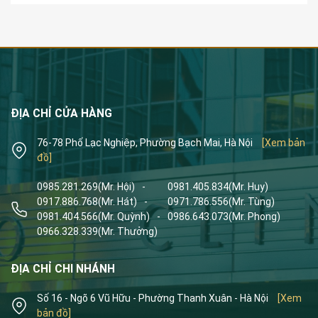
ĐỊA CHỈ CỬA HÀNG
76-78 Phố Lạc Nghiệp, Phường Bạch Mai, Hà Nội
[Xem bản
đồ]
0985.281.269
(Mr. Hội)
-
0981.405.834
(Mr. Huy)
0917.886.768
(Mr. Hát)
-
0971.786.556
(Mr. Tùng)
0981.404.566
(Mr. Quỳnh)
-
0986.643.073
(Mr. Phong)
0966.328.339
(Mr. Thưởng)
ĐỊA CHỈ CHI NHÁNH
Số 16 - Ngõ 6 Vũ Hữu - Phường Thanh Xuân - Hà Nội
[Xem
bản đồ]