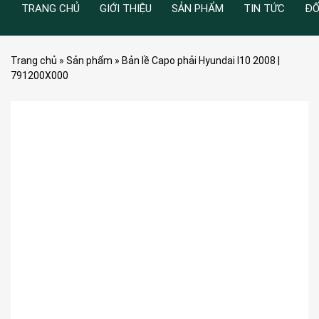
TRANG CHỦ
GIỚI THIỆU
SẢN PHẨM
TIN TỨC
ĐỐ
Trang chủ
»
Sản phẩm
»
Bản lề Capo phải Hyundai I10 2008 |
791200X000