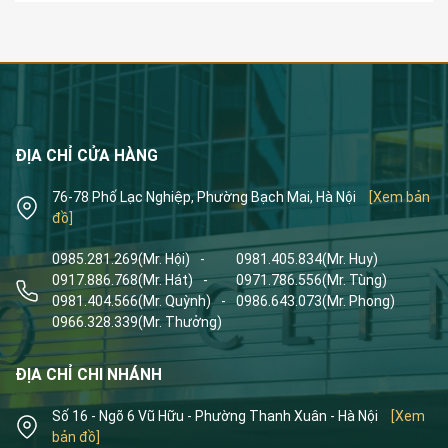
ĐỊA CHỈ CỬA HÀNG
76-78 Phố Lạc Nghiệp, Phường Bạch Mai, Hà Nội
[Xem bản
đồ]
0985.281.269
(Mr. Hội)
-
0981.405.834
(Mr. Huy)
0917.886.768
(Mr. Hát)
-
0971.786.556
(Mr. Tùng)
0981.404.566
(Mr. Quỳnh)
-
0986.643.073
(Mr. Phong)
0966.328.339
(Mr. Thưởng)
ĐỊA CHỈ CHI NHÁNH
Số 16 - Ngõ 6 Vũ Hữu - Phường Thanh Xuân - Hà Nội
[Xem
bản đồ]