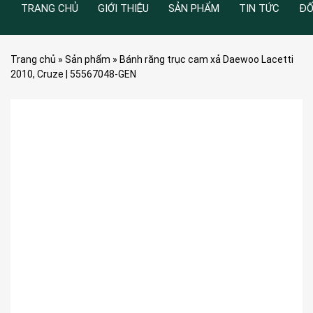
TRANG CHỦ
GIỚI THIỆU
SẢN PHẨM
TIN TỨC
ĐỐ
Trang chủ
»
Sản phẩm
»
Bánh răng trục cam xả Daewoo Lacetti
2010, Cruze | 55567048-GEN