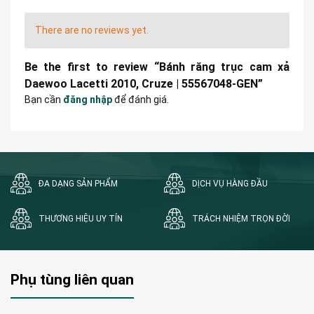
There are no reviews yet.
Be the first to review “Bánh răng trục cam xả
Daewoo Lacetti 2010, Cruze | 55567048-GEN”
Bạn cần
đăng nhập
để đánh giá.
ĐA DẠNG SẢN PHẨM
DỊCH VỤ HÀNG ĐẦU
THƯƠNG HIỆU UY TÍN
TRÁCH NHIỆM TRỌN ĐỜI
Phụ tùng liên quan