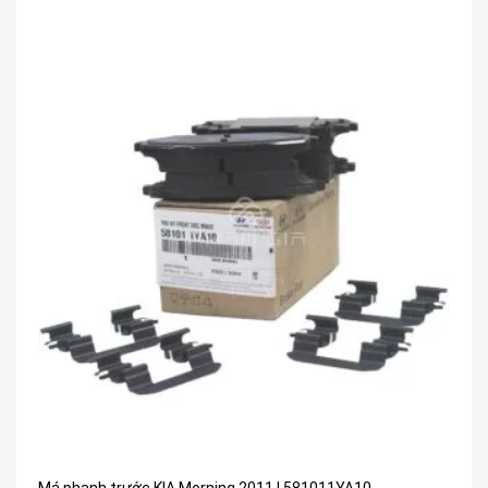
Má phanh trước KIA Morning 2011 | 581011YA10