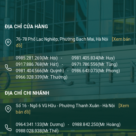
ĐỊA CHỈ CỬA HÀNG
76-78 Phố Lạc Nghiệp, Phường Bạch Mai, Hà Nội
[Xem bản
đồ]
0985.281.269
(Mr. Hội)
-
0981.405.834
(Mr. Huy)
0917.886.768
(Mr. Hát)
-
0971.786.556
(Mr. Tùng)
0981.404.566
(Mr. Quỳnh)
-
0986.643.073
(Mr. Phong)
0966.328.339
(Mr. Thưởng)
ĐỊA CHỈ CHI NHÁNH
Số 16 - Ngõ 6 Vũ Hữu - Phường Thanh Xuân - Hà Nội
[Xem
bản đồ]
0964.341.133
(Mr. Dương)
-
0988.842.250
(Mr. Hoàng)
0988.028.938
(Mr.Thế)