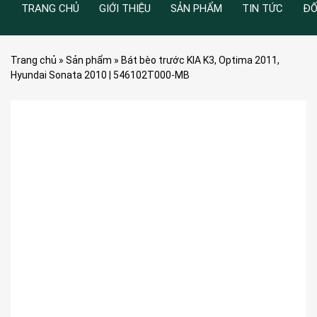
TRANG CHỦ
GIỚI THIỆU
SẢN PHẨM
TIN TỨC
ĐỐ
Trang chủ
»
Sản phẩm
»
Bát bèo trước KIA K3, Optima 2011,
Hyundai Sonata 2010 | 546102T000-MB