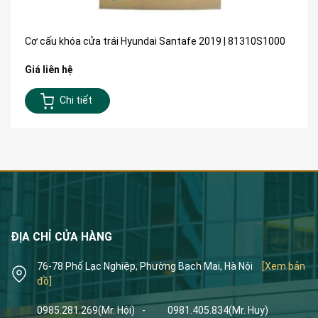
Cơ cấu khóa cửa trái Hyundai Santafe 2019 | 81310S1000
Giá liên hệ
Chi tiết
ĐỊA CHỈ CỬA HÀNG
76-78 Phố Lạc Nghiệp, Phường Bạch Mai, Hà Nội
[Xem bản
đồ]
0985.281.269
(Mr. Hội)
-
0981.405.834
(Mr. Huy)