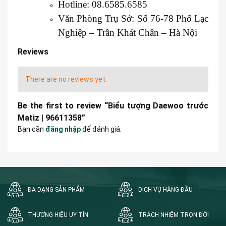
Hotline: 08.6585.6585
Văn Phòng Trụ Sở: Số 76-78 Phố Lạc
Nghiệp – Trần Khát Chân – Hà Nội
Reviews
There are no reviews yet.
Be the first to review “Biểu tượng Daewoo trước
Matiz | 96611358”
Bạn cần
đăng nhập
để đánh giá.
ĐA DẠNG SẢN PHẨM
DỊCH VỤ HÀNG ĐẦU
THƯƠNG HIỆU UY TÍN
TRÁCH NHIỆM TRỌN ĐỜI