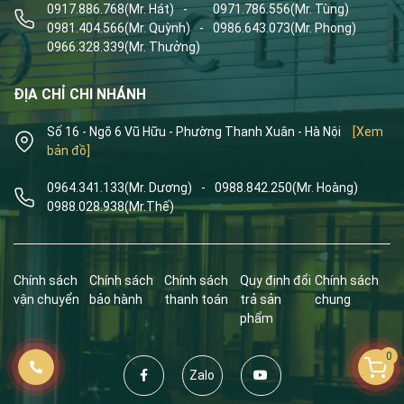
0917.886.768
(Mr. Hát)
-
0971.786.556
(Mr. Tùng)
0981.404.566
(Mr. Quỳnh)
-
0986.643.073
(Mr. Phong)
0966.328.339
(Mr. Thưởng)
ĐỊA CHỈ CHI NHÁNH
Số 16 - Ngõ 6 Vũ Hữu - Phường Thanh Xuân - Hà Nội
[Xem
bản đồ]
0964.341.133
(Mr. Dương)
-
0988.842.250
(Mr. Hoàng)
0988.028.938
(Mr.Thế)
Chính sách
Chính sách
Chính sách
Quy định đổi
Chính sách
vận chuyển
bảo hành
thanh toán
trả sản
chung
phẩm
0
Zalo