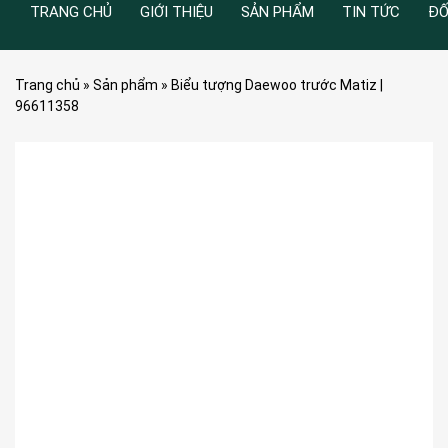
TRANG CHỦ
GIỚI THIỆU
SẢN PHẨM
TIN TỨC
ĐỐ
Trang chủ
»
Sản phẩm
»
Biểu tượng Daewoo trước Matiz |
96611358