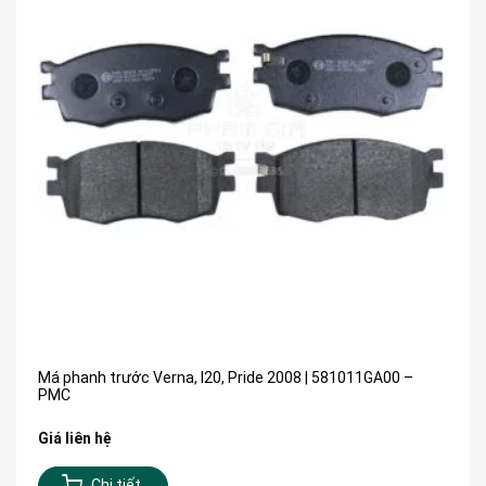
Má phanh trước Verna, I20, Pride 2008 | 581011GA00 –
PMC
Giá liên hệ
Chi tiết