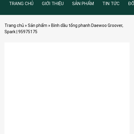
TRANG CHỦ
GIỚI THIỆU
SẢN PHẨM
TIN TỨC
ĐỐ
Trang chủ
»
Sản phẩm
»
Bình dầu tổng phanh Daewoo Groover,
Spark | 95975175