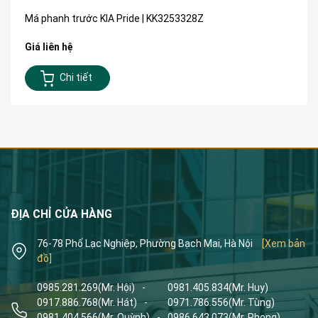
Má phanh trước KIA Pride | KK3253328Z
Giá liên hệ
Chi tiết
ĐỊA CHỈ CỬA HÀNG
76-78 Phố Lạc Nghiệp, Phường Bạch Mai, Hà Nội
[Xem bản
đồ]
0985.281.269
(Mr. Hội)
-
0981.405.834
(Mr. Huy)
0917.886.768
(Mr. Hát)
-
0971.786.556
(Mr. Tùng)
0981.404.566
(Mr. Quỳnh)
-
0986.643.073
(Mr. Phong)