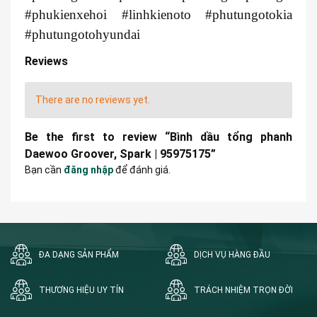
#phukienxehoi #linhkienoto #phutungotokia
#phutungotohyundai
Reviews
There are no reviews yet.
Be the first to review “Bình dầu tổng phanh
Daewoo Groover, Spark | 95975175”
Bạn cần
đăng nhập
để đánh giá.
ĐA DẠNG SẢN PHẨM
DỊCH VỤ HÀNG ĐẦU
THƯƠNG HIỆU UY TÍN
TRÁCH NHIỆM TRỌN ĐỜI