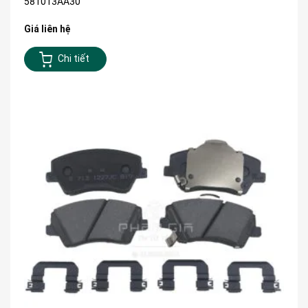
581013AA30
Giá liên hệ
Chi tiết