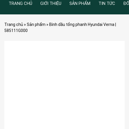
TRANG CHỦ
GIỚI THIỆU
SẢN PHẨM
TIN TỨC
ĐỐ
Trang chủ
»
Sản phẩm
»
Bình dầu tổng phanh Hyundai Verna |
585111G000