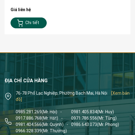
Giá liên hệ
Chi tiết
ĐỊA CHỈ CỬA HÀNG
76-78 Phố Lạc Nghiệp, Phường Bạch Mai, Hà Nội
[Xem bản
đồ]
0985.281.269
(Mr. Hội)
-
0981.405.834
(Mr. Huy)
0917.886.768
(Mr. Hát)
-
0971.786.556
(Mr. Tùng)
0981.404.566
(Mr. Quỳnh)
-
0986.643.073
(Mr. Phong)
0966.328.339
(Mr. Thưởng)