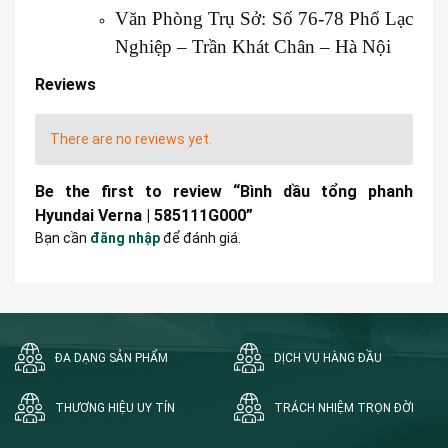
Văn Phòng Trụ Sở: Số 76-78 Phố Lạc
Nghiệp – Trần Khát Chân – Hà Nội
Reviews
There are no reviews yet.
Be the first to review “Bình dầu tổng phanh
Hyundai Verna | 585111G000”
Bạn cần
đăng nhập
để đánh giá.
ĐA DẠNG SẢN PHẨM
DỊCH VỤ HÀNG ĐẦU
THƯƠNG HIỆU UY TÍN
TRÁCH NHIỆM TRỌN ĐỜI