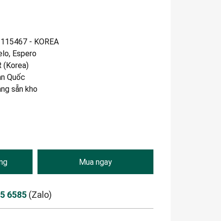
115467 - KOREA
elo, Espero
 (Korea)
n Quốc
àng sẵn kho
ng
Mua ngay
85 6585
(Zalo)