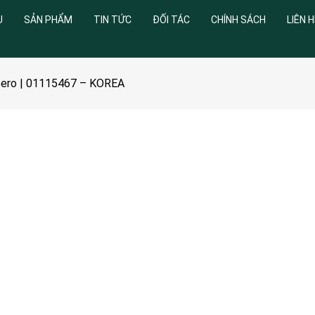
U
SẢN PHẨM
TIN TỨC
ĐỐI TÁC
CHÍNH SÁCH
LIÊN H
spero | 01115467 – KOREA