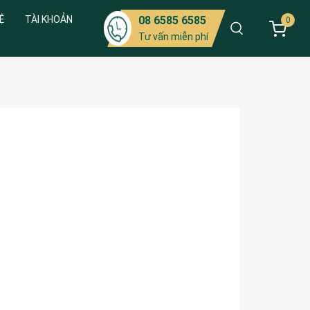
Ệ
TÀI KHOẢN
08 6585 6585
0
Tư vấn miễn phí