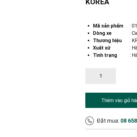
KOREA
Mã sản phẩm
:
01
Dòng xe
:
Ci
Thương hiệu
:
KR
Xuất xứ
:
Hà
Tình trạng
: H
Thêm vào giỏ hà
Đặt mua:
08 65