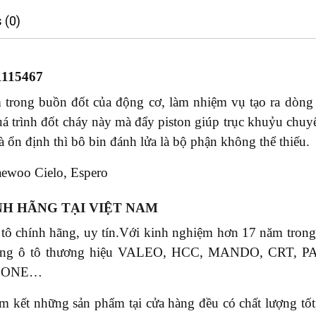
 (0)
115467
 trong buồn đốt của động cơ, làm nhiệm vụ tạo ra dòng 
quá trình đốt cháy này mà đẩy piston giúp trục khuỷu chuy
à ổn định thì bô bin đánh lửa là bộ phận không thể thiếu.
ewoo Cielo, Espero
NH HÃNG TẠI VIỆT NAM
 tô chính hãng, uy tín.Với kinh nghiệm hơn 17 năm tr
phụ tùng ô tô thương hiệu VALEO, HCC, MANDO, CR
S ONE…
ết những sản phẩm tại cửa hàng đều có chất lượng tốt, 