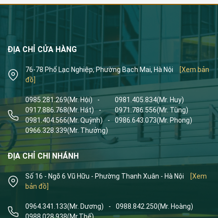
ĐỊA CHỈ CỬA HÀNG
76-78 Phố Lạc Nghiệp, Phường Bạch Mai, Hà Nội
[Xem bản
đồ]
0985.281.269
(Mr. Hội)
-
0981.405.834
(Mr. Huy)
0917.886.768
(Mr. Hát)
-
0971.786.556
(Mr. Tùng)
0981.404.566
(Mr. Quỳnh)
-
0986.643.073
(Mr. Phong)
0966.328.339
(Mr. Thưởng)
ĐỊA CHỈ CHI NHÁNH
Số 16 - Ngõ 6 Vũ Hữu - Phường Thanh Xuân - Hà Nội
[Xem
bản đồ]
0964.341.133
(Mr. Dương)
-
0988.842.250
(Mr. Hoàng)
0988.028.938
(Mr.Thế)