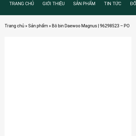
TRANG CHỦ
GIỚI THIỆU
SẢN PHẨM
TIN TỨC
ĐỐ
Trang chủ
»
Sản phẩm
»
Bô bin Daewoo Magnus | 96298523 – PO