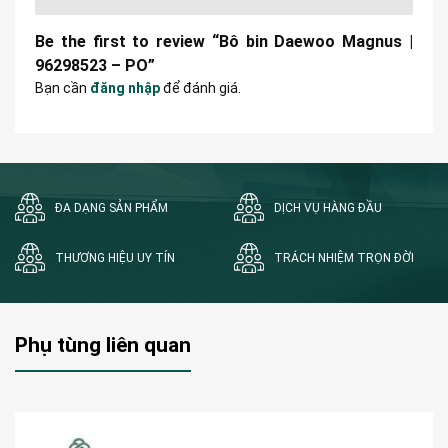
Be the first to review “Bô bin Daewoo Magnus |
96298523 – PO”
Bạn cần
đăng nhập
để đánh giá.
ĐA DẠNG SẢN PHẨM
DỊCH VỤ HÀNG ĐẦU
THƯƠNG HIỆU UY TÍN
TRÁCH NHIỆM TRỌN ĐỜI
Phụ tùng liên quan