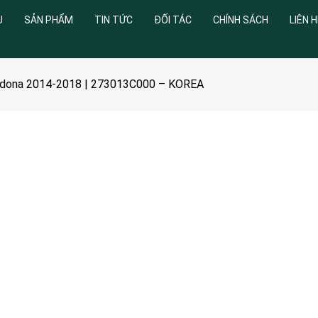
U
SẢN PHẨM
TIN TỨC
ĐỐI TÁC
CHÍNH SÁCH
LIÊN H
 Sedona 2014-2018 | 273013C000 – KOREA