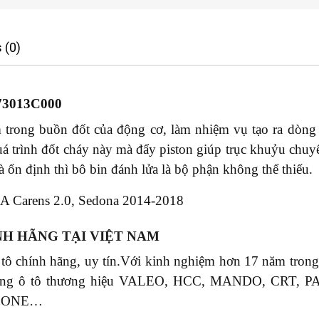
 (0)
73013C000
 trong buồn đốt của động cơ, làm nhiệm vụ tạo ra dòng 
quá trình đốt cháy này mà đẩy piston giúp trục khuỷu chuy
à ổn định thì bô bin đánh lửa là bộ phận không thể thiếu.
A Carens 2.0, Sedona 2014-2018
NH HÃNG TẠI VIỆT NAM
 tô chính hãng, uy tín.Với kinh nghiệm hơn 17 năm tr
phụ tùng ô tô thương hiệu VALEO, HCC, MANDO, CR
S ONE…