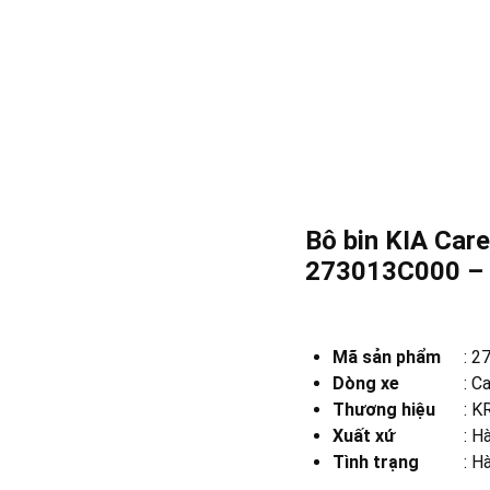
Bô bin KIA Car
273013C000 –
Mã sản phẩm
:
2
Dòng xe
:
Ca
Thương hiệu
:
KR
Xuất xứ
:
Hà
Tình trạng
: H