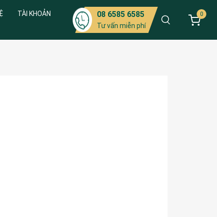
Ệ
TÀI KHOẢN
08 6585 6585
0
Tư vấn miễn phí