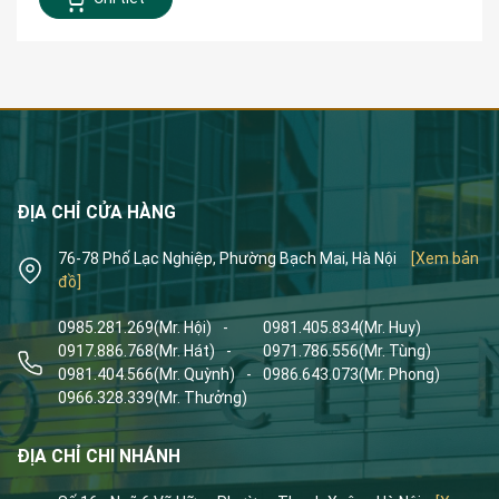
ĐỊA CHỈ CỬA HÀNG
76-78 Phố Lạc Nghiệp, Phường Bạch Mai, Hà Nội
[Xem bản
đồ]
0985.281.269
(Mr. Hội)
-
0981.405.834
(Mr. Huy)
0917.886.768
(Mr. Hát)
-
0971.786.556
(Mr. Tùng)
0981.404.566
(Mr. Quỳnh)
-
0986.643.073
(Mr. Phong)
0966.328.339
(Mr. Thưởng)
ĐỊA CHỈ CHI NHÁNH