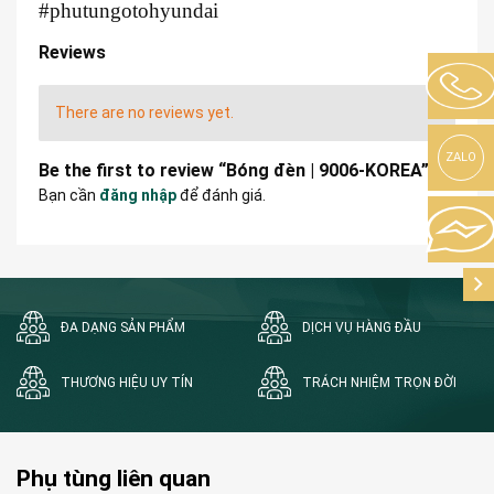
#phutungotohyundai
Reviews
There are no reviews yet.
ZALO
Be the first to review “Bóng đèn | 9006-KOREA”
Bạn cần
đăng nhập
để đánh giá.
ĐA DẠNG SẢN PHẨM
DỊCH VỤ HÀNG ĐẦU
THƯƠNG HIỆU UY TÍN
TRÁCH NHIỆM TRỌN ĐỜI
Phụ tùng liên quan