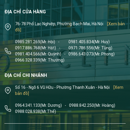
ĐỊA CHỈ CỬA HÀNG
76-78 Phố Lạc Nghiệp, Phường Bạch Mai, Hà Nội
[Xem bản
đồ]
0985.281.269
(Mr. Hội)
-
0981.405.834
(Mr. Huy)
0917.886.768
(Mr. Hát)
-
0971.786.556
(Mr. Tùng)
0981.404.566
(Mr. Quỳnh)
-
0986.643.073
(Mr. Phong)
0966.328.339
(Mr. Thưởng)
ĐỊA CHỈ CHI NHÁNH
Số 16 - Ngõ 6 Vũ Hữu - Phường Thanh Xuân - Hà Nội
[Xem
bản đồ]
0964.341.133
(Mr. Dương)
-
0988.842.250
(Mr. Hoàng)
0988.028.938
(Mr.Thế)