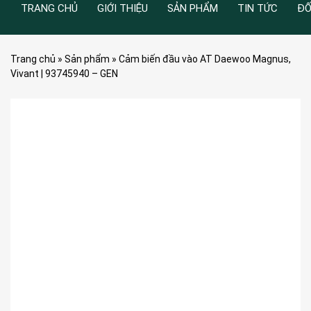
TRANG CHỦ
GIỚI THIỆU
SẢN PHẨM
TIN TỨC
ĐỐ
Trang chủ
»
Sản phẩm
»
Cảm biến đầu vào AT Daewoo Magnus,
Vivant | 93745940 – GEN