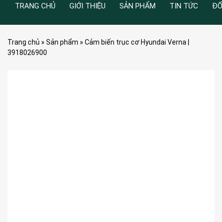
TRANG CHỦ
GIỚI THIỆU
SẢN PHẨM
TIN TỨC
ĐỐ
Trang chủ
»
Sản phẩm
»
Cảm biến trục cơ Hyundai Verna |
3918026900