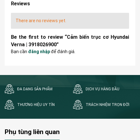
Reviews
There are no reviews yet.
Be the first to review “Cảm biến trục cơ Hyundai
Verna | 3918026900”
Bạn cần
đăng nhập
để đánh giá.
ĐA DẠNG SẢN PHẨM
DỊCH VỤ HÀNG ĐẦU
THƯƠNG HIỆU UY TÍN
TRÁCH NHIỆM TRỌN ĐỜI
Phụ tùng liên quan