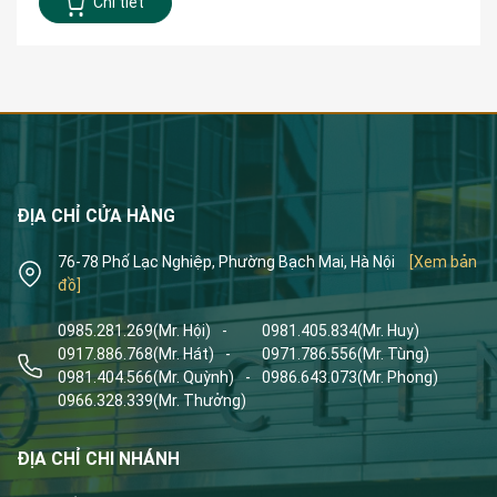
Chi tiết
ĐỊA CHỈ CỬA HÀNG
76-78 Phố Lạc Nghiệp, Phường Bạch Mai, Hà Nội
[Xem bản
đồ]
0985.281.269
(Mr. Hội)
-
0981.405.834
(Mr. Huy)
0917.886.768
(Mr. Hát)
-
0971.786.556
(Mr. Tùng)
0981.404.566
(Mr. Quỳnh)
-
0986.643.073
(Mr. Phong)
0966.328.339
(Mr. Thưởng)
ĐỊA CHỈ CHI NHÁNH