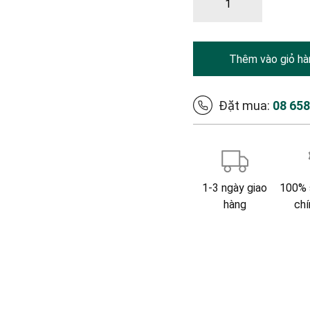
Thêm vào giỏ hà
Đặt mua:
08 65
1-3 ngày giao
100% 
hàng
chí