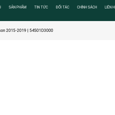
U
SẢN PHẨM
TIN TỨC
ĐỐI TÁC
CHÍNH SÁCH
LIÊN H
cson 2015-2019 | 54501D3000