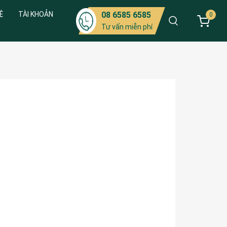
Ệ
TÀI KHOẢN
08 6585 6585
0
Tư vấn miễn phí