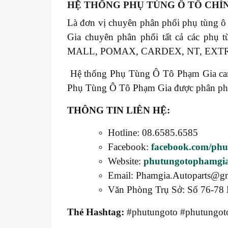
HỆ THỐNG PHỤ TÙNG Ô TÔ CHÍ
Là đơn vị chuyên phân phối phụ tùng ô
Gia chuyên phân phối tất cả các 
MALL, POMAX, CARDEX, NT, EXT
Hệ thống Phụ Tùng Ô Tô Phạm Gia cam k
Phụ Tùng Ô Tô Phạm Gia được phân phối t
THÔNG TIN LIÊN HỆ:
Hotline: 08.6585.6585
Facebook:
facebook.com/ph
Website:
phutungotophamgi
Email: Phamgia.Autoparts@g
Văn Phòng Trụ Sở: Số 76-78 
Thẻ Hashtag:
#phutungoto #phutungoto