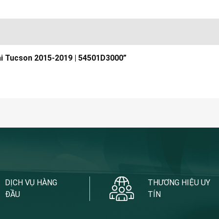
dai Tucson 2015-2019 | 54501D3000”
DỊCH VỤ HÀNG
THƯƠNG HIỆU UY
ĐẦU
TÍN