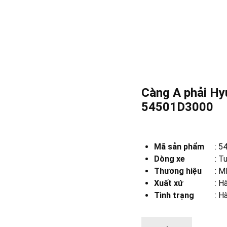
Càng A phải Hy
54501D3000
Mã sản phẩm
:
5
Dòng xe
:
Tu
Thương hiệu
:
MB
Xuất xứ
:
Hà
Tình trạng
: H