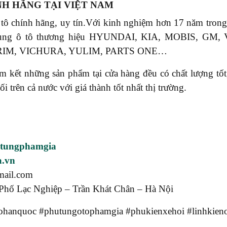
NH HÃNG TẠI VIỆT NAM
 tô chính hãng, uy tín.Với kinh nghiệm hơn 17 năm tr
phụ tùng ô tô thương hiệu HYUNDAI, KIA, MOBIS, 
RIM, VICHURA, YULIM, PARTS ONE…
ết những sản phẩm tại cửa hàng đều có chất lượng tốt, 
rên cả nước với giá thành tốt nhất thị trường.
utungphamgia
a.vn
mail.com
Phố Lạc Nghiệp – Trần Khát Chân – Hà Nội
hanquoc #phutungotophamgia #phukienxehoi #linhkieno