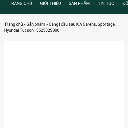
TRANG CHỦ
GIỚI THIỆU
SẢN PHẨM
TIN TỨC
ĐỐ
Trang chủ
»
Sản phẩm
»
Càng I cầu sau KIA Carens, Sportage,
Hyundai Tucson | 552502S000