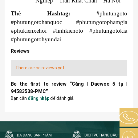
Nghiệp – Trần Khát Chân – Hà Nội
Thẻ Hashtag:
#phutungoto
#phutungotohanquoc #phutungotophamgia
#phukienxehoi #linhkienoto #phutungotokia
#phutungotohyundai
Reviews
There are no reviews yet.
Be the first to review “Càng I Daewoo 5 tạ |
94583538-PMC”
Bạn cần
đăng nhập
để đánh giá.
ĐA DẠNG SẢN PHẨM
DỊCH VỤ HÀNG ĐẦU
ZALO