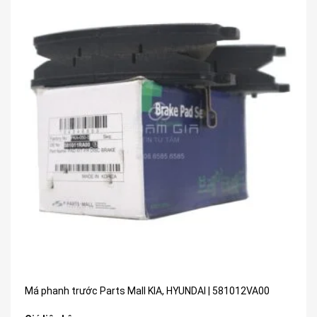
Má phanh trước Parts Mall KIA, HYUNDAI | 581012VA00