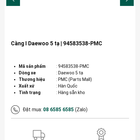
Càng I Daewoo 5 tạ | 94583538-PMC
Mã sản phẩm
:
94583538-PMC
Dòng xe
:
Daewoo 5 tạ
Thương hiệu
:
PMC (Parts Mall)
Xuất xứ
:
Hàn Quốc
Tình trạng
: Hàng sẵn kho
Đặt mua:
08 6585 6585
(Zalo)