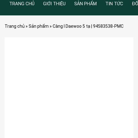
TRANG CHỦ
GIỚI THIỆU
SẢN PHẨM
TIN TỨC
ĐỐ
Trang chủ
»
Sản phẩm
»
Càng I Daewoo 5 tạ | 94583538-PMC