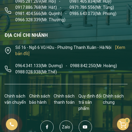
0985.281.269
(Mr. Hội)
-
0981.405.834
(Mr. Huy)
0917.886.768
(Mr. Hát)
-
0971.786.556
(Mr. Tùng)
0981.404.566
(Mr. Quỳnh)
-
0986.643.073
(Mr. Phong)
0966.328.339
(Mr. Thưởng)
ĐỊA CHỈ CHI NHÁNH
Số 16 - Ngõ 6 Vũ Hữu - Phường Thanh Xuân - Hà Nội
[Xem
bản đồ]
0964.341.133
(Mr. Dương)
-
0988.842.250
(Mr. Hoàng)
0988.028.938
(Mr.Thế)
Chính sách
Chính sách
Chính sách
Quy định đổi
Chính sách
vận chuyển
bảo hành
thanh toán
trả sản
chung
phẩm
0
Zalo